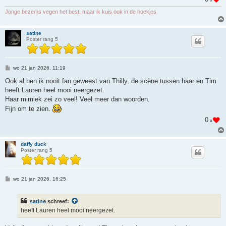
Jonge bezems vegen het best, maar ik kuis ook in de hoekjes
satine
Poster rang 5
B
wo 21 jan 2026, 11:19
e
r
Ook al ben ik nooit fan geweest van Thilly, de scène tussen haar en Tim
i
heeft Lauren heel mooi neergezet.
c
h
Haar mimiek zei zo veel! Veel meer dan woorden.
t
Fijn om te zien.
0
x
daffy duck
Poster rang 5
B
wo 21 jan 2026, 16:25
e
r
i
satine
schreef:
c
h
heeft Lauren heel mooi neergezet.
t