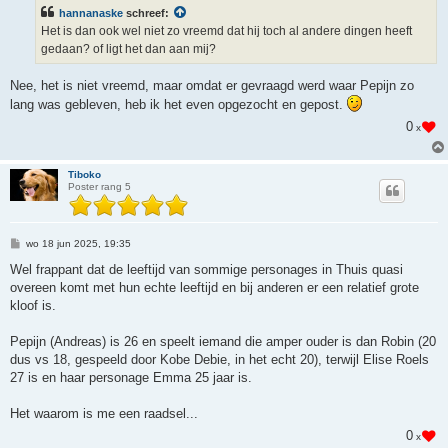
i
hannanaske
schreef:
c
h
Het is dan ook wel niet zo vreemd dat hij toch al andere dingen heeft
t
gedaan? of ligt het dan aan mij?
Nee, het is niet vreemd, maar omdat er gevraagd werd waar Pepijn zo
lang was gebleven, heb ik het even opgezocht en gepost.
0
x
Tiboko
Poster rang 5
B
wo 18 jun 2025, 19:35
e
r
Wel frappant dat de leeftijd van sommige personages in Thuis quasi
i
overeen komt met hun echte leeftijd en bij anderen er een relatief grote
c
h
kloof is.
t
Pepijn (Andreas) is 26 en speelt iemand die amper ouder is dan Robin (20
dus vs 18, gespeeld door Kobe Debie, in het echt 20), terwijl Elise Roels
27 is en haar personage Emma 25 jaar is.
Het waarom is me een raadsel...
0
x