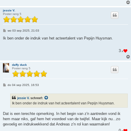
jessie V.
Poster rang 5
B
wo 03 sep 2025, 21:03
e
r
Ik ben onder de indruk van het acteertalent van Pepijn Huysman.
i
c
h
3
x
t
daffy duck
Poster rang 5
B
do 04 sep 2025, 16:53
e
r
i
jessie V.
schreef:
c
h
Ik ben onder de indruk van het acteertalent van Pepijn Huysman.
t
Dat is een terechte opmerking. In het begin van z'n aantreden vond ik
hem maar niks, gaf hem het voordeel van de twijfel. Maar kijk nu...zo
gevoelig en indrukwekkend dat Andreas z'n rol kan waarmaken!
0
x