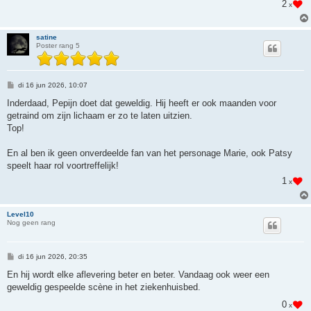
2
x
t
satine
Poster rang 5
B
di 16 jun 2026, 10:07
e
r
Inderdaad, Pepijn doet dat geweldig. Hij heeft er ook maanden voor
i
getraind om zijn lichaam er zo te laten uitzien.
c
h
Top!
t
En al ben ik geen onverdeelde fan van het personage Marie, ook Patsy
speelt haar rol voortreffelijk!
1
x
Level10
Nog geen rang
B
di 16 jun 2026, 20:35
e
r
En hij wordt elke aflevering beter en beter. Vandaag ook weer een
i
geweldig gespeelde scène in het ziekenhuisbed.
c
h
0
x
t