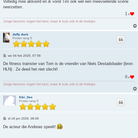
Volledig mee akkoord en ik vond Tim ook wel een meevoelende scene
neerzetten.
1
x
Jonge bezems vegen het best, maar ik kuis ook in de hoekjes
daffy duck
Poster rang 5
B
wo 04 feb 2026, 07:58
e
r
De fitness trainster van Tom is de vriendin van Niels Destadsbader (bron:
i
HLN) . Ze deed het niet slecht!
c
h
0
x
t
Jonge bezems vegen het best, maar ik kuis ook in de hoekjes
Kiki_Dee
Poster rang 5
B
di 16 jun 2026, 08:06
e
r
De acteur die Andreas speelt!
i
c
h