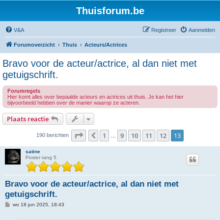
Thuisforum.be
V&A
Registreer
Aanmelden
Forumoverzicht
Thuis
Acteurs/Actrices
Bravo voor de acteur/actrice, al dan niet met
getuigschrift.
Forumregels
Hier komt alles over bepaalde acteurs en actrices uit thuis. Je kan het hier
bijvoorbeeld hebben over de manier waarop ze acteren.
Plaats reactie
Pagina
13
van
13
1
9
10
11
12
13
Vorige
190 berichten
…
satine
Poster rang 5
Bravo voor de acteur/actrice, al dan niet met
getuigschrift.
B
wo 18 jun 2025, 18:43
e
r