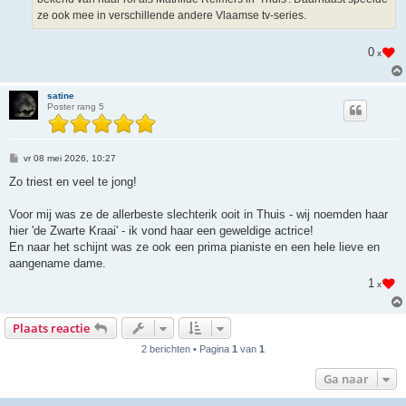
ze ook mee in verschillende andere Vlaamse tv-series.
0
x
satine
Poster rang 5
B
vr 08 mei 2026, 10:27
e
r
Zo triest en veel te jong!
i
c
h
Voor mij was ze de allerbeste slechterik ooit in Thuis - wij noemden haar
t
hier 'de Zwarte Kraai' - ik vond haar een geweldige actrice!
En naar het schijnt was ze ook een prima pianiste en een hele lieve en
aangename dame.
1
x
Plaats reactie
2 berichten • Pagina
1
van
1
Ga naar