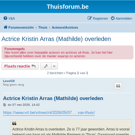
Thuisforum.be
V&A
Registreer
Aanmelden
Forumoverzicht
Thuis
Acteurs/Actrices
Actrice Kristin Arras (Mathilde) overleden
Forumregels
Hier komt alles over bepaalde acteurs en actrices uit thuis. Je kan het hier
bijvoorbeeld hebben over de manier waarop ze acteren.
Plaats reactie
2 berichten • Pagina
1
van
1
Level10
Nog geen rang
Actrice Kristin Arras (Mathilde) overleden
B
do 07 mei 2026, 14:42
e
r
https://www.vrt.be/vrtnws/nl/2026/05/07 ... van-thuis/
i
c
h
t
Actrice Kristin Arras is overleden. Ze is 77 jaar geworden. Arras is vooral
bekend van haar rol als Mathilde Reimers in 'Thuis'. Daarnaast speelde