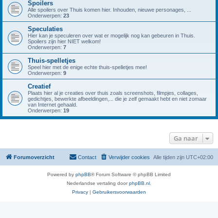
Spoilers
Alle spoilers over Thuis komen hier. Inhouden, nieuwe personages, ...
Onderwerpen:
23
Speculaties
Hier kan je speculeren over wat er mogelijk nog kan gebeuren in Thuis.
Spoilers zijn hier NIET welkom!
Onderwerpen:
7
Thuis-spelletjes
Speel hier met de enige echte thuis-spelletjes mee!
Onderwerpen:
9
Creatief
Plaats hier al je creaties over thuis zoals screenshots, filmpjes, collages,
gedichtjes, bewerkte afbeeldingen,... die je zelf gemaakt hebt en niet zomaar
van Internet gehaald.
Onderwerpen:
19
Ga naar
Forumoverzicht
Contact
Verwijder cookies
Alle tijden zijn
UTC+02:00
Powered by
phpBB
® Forum Software © phpBB Limited
Nederlandse vertaling door
phpBB.nl
.
Privacy
|
Gebruikersvoorwaarden