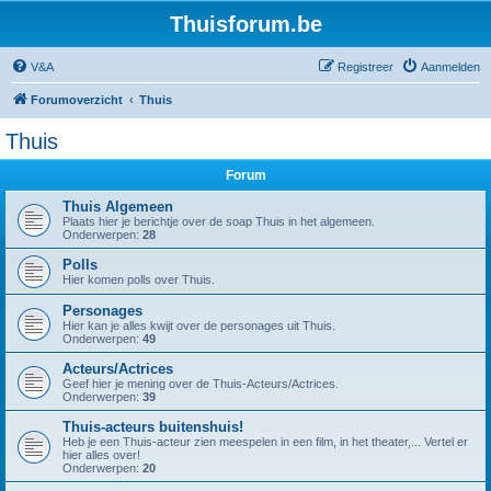
Thuisforum.be
V&A
Registreer
Aanmelden
Forumoverzicht
Thuis
Thuis
Forum
Thuis Algemeen
Plaats hier je berichtje over de soap Thuis in het algemeen.
Onderwerpen:
28
Polls
Hier komen polls over Thuis.
Personages
Hier kan je alles kwijt over de personages uit Thuis.
Onderwerpen:
49
Acteurs/Actrices
Geef hier je mening over de Thuis-Acteurs/Actrices.
Onderwerpen:
39
Thuis-acteurs buitenshuis!
Heb je een Thuis-acteur zien meespelen in een film, in het theater,... Vertel er
hier alles over!
Onderwerpen:
20