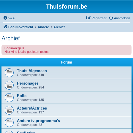
Thuisforum.be
V&A
Registreer
Aanmelden
Forumoverzicht
Andere
Archief
Archief
Forumregels
Hier vind je alle gesloten topics.
Forum
Thuis Algemeen
Onderwerpen:
310
Personages
Onderwerpen:
254
Polls
Onderwerpen:
135
Acteurs/Actrices
Onderwerpen:
137
Andere tv-programma's
Onderwerpen:
42