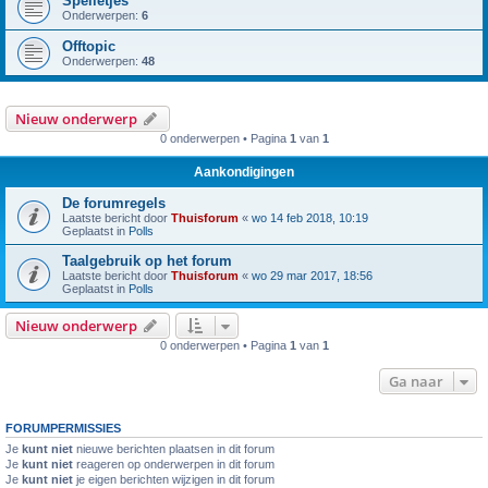
Spelletjes
Onderwerpen:
6
Offtopic
Onderwerpen:
48
Nieuw onderwerp
0 onderwerpen • Pagina
1
van
1
Aankondigingen
De forumregels
Laatste bericht door
Thuisforum
«
wo 14 feb 2018, 10:19
Geplaatst in
Polls
Taalgebruik op het forum
Laatste bericht door
Thuisforum
«
wo 29 mar 2017, 18:56
Geplaatst in
Polls
Nieuw onderwerp
0 onderwerpen • Pagina
1
van
1
Ga naar
FORUMPERMISSIES
Je
kunt niet
nieuwe berichten plaatsen in dit forum
Je
kunt niet
reageren op onderwerpen in dit forum
Je
kunt niet
je eigen berichten wijzigen in dit forum