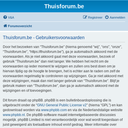
Thuisforum.be
V&A
Registreer
Aanmelden
Forumoverzicht
Thuisforum.be - Gebruikersvoorwaarden
Door het bezoeken van “Thuisforum.be” (hierna genoemd “wij”, “ons”, “onze”,
“Thuisforum.be”, “https://thuisforum.be”), ga je automatisch akkoord met de
voorwaarden. Als je niet akkoord gaat met deze voorwaarden, bezoek of
gebruik “Thuisforum.be” dan niet langer. We hebben het recht om de
voorwaarden op ieder moment te wijzigen en zullen ons best doen om je
hiervan tijdig op de hoogte te brengen, het is echter aan te raden om zelf de
voorwaarden regelmatig te controleren op wijzigingen. Ga je niet akkoord met
deze wijzigingen, maak dan niet langer gebruik van “Thuisforum.be”. Blijf je
gebruik maken van “Thuisforum.be”, dan ga je automatisch akkoord met de
wijzigingen en of toevoegingen.
Dit forum draait op phpBB. phpBB is een bulletinboardoplossing die is
uitgebracht onder de “
GNU General Public License v2
” (hierna “GPL”) en kan
gedownload worden via
www.phpbb.com
en via de Nederlandstalige website
www.phpbb.nl
. De phpBB-software maakt internetgebaseerde discussies
mogelijk. phpBB Limited is niet verantwoordelijk voor wat wordt toegestaan of
juist geweigerd als toelaatbare inhoud en/of gedrag. Meer informatie over