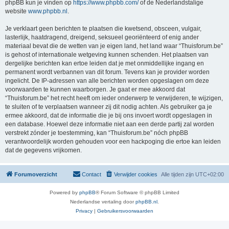
phpBB kun je vinden op
https://www.phpbb.com/
of de Nederlandstalige
website
www.phpbb.nl
.
Je verklaart geen berichten te plaatsen die kwetsend, obsceen, vulgair,
lasterlijk, haatdragend, dreigend, seksueel georiënteerd of enig ander
materiaal bevat die de wetten van je eigen land, het land waar “Thuisforum.be”
is gehost of internationale wetgeving kunnen schenden. Het plaatsen van
dergelijke berichten kan ertoe leiden dat je met onmiddellijke ingang en
permanent wordt verbannen van dit forum. Tevens kan je provider worden
ingelicht. De IP-adressen van alle berichten worden opgeslagen om deze
voorwaarden te kunnen waarborgen. Je gaat er mee akkoord dat
“Thuisforum.be” het recht heeft om ieder onderwerp te verwijderen, te wijzigen,
te sluiten of te verplaatsen wanneer zij dit nodig achten. Als gebruiker ga je
ermee akkoord, dat de informatie die je bij ons invoert wordt opgeslagen in
een database. Hoewel deze informatie niet aan een derde partij zal worden
verstrekt zónder je toestemming, kan “Thuisforum.be” nóch phpBB
verantwoordelijk worden gehouden voor een hackpoging die ertoe kan leiden
dat de gegevens vrijkomen.
Forumoverzicht
Contact
Verwijder cookies
Alle tijden zijn
UTC+02:00
Powered by
phpBB
® Forum Software © phpBB Limited
Nederlandse vertaling door
phpBB.nl
.
Privacy
|
Gebruikersvoorwaarden