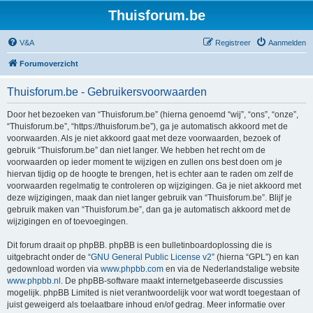
Thuisforum.be
V&A
Registreer
Aanmelden
Forumoverzicht
Thuisforum.be - Gebruikersvoorwaarden
Door het bezoeken van “Thuisforum.be” (hierna genoemd “wij”, “ons”, “onze”,
“Thuisforum.be”, “https://thuisforum.be”), ga je automatisch akkoord met de
voorwaarden. Als je niet akkoord gaat met deze voorwaarden, bezoek of
gebruik “Thuisforum.be” dan niet langer. We hebben het recht om de
voorwaarden op ieder moment te wijzigen en zullen ons best doen om je
hiervan tijdig op de hoogte te brengen, het is echter aan te raden om zelf de
voorwaarden regelmatig te controleren op wijzigingen. Ga je niet akkoord met
deze wijzigingen, maak dan niet langer gebruik van “Thuisforum.be”. Blijf je
gebruik maken van “Thuisforum.be”, dan ga je automatisch akkoord met de
wijzigingen en of toevoegingen.
Dit forum draait op phpBB. phpBB is een bulletinboardoplossing die is
uitgebracht onder de “
GNU General Public License v2
” (hierna “GPL”) en kan
gedownload worden via
www.phpbb.com
en via de Nederlandstalige website
www.phpbb.nl
. De phpBB-software maakt internetgebaseerde discussies
mogelijk. phpBB Limited is niet verantwoordelijk voor wat wordt toegestaan of
juist geweigerd als toelaatbare inhoud en/of gedrag. Meer informatie over