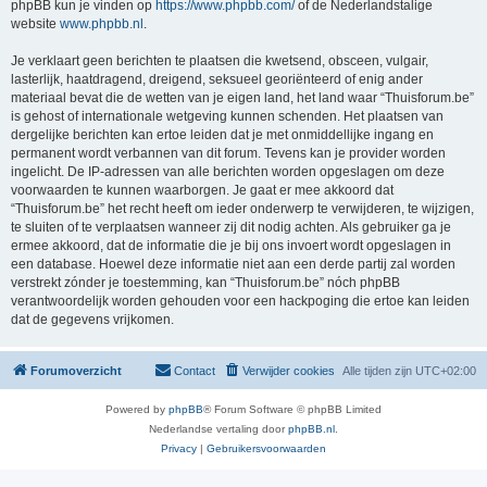
phpBB kun je vinden op
https://www.phpbb.com/
of de Nederlandstalige
website
www.phpbb.nl
.
Je verklaart geen berichten te plaatsen die kwetsend, obsceen, vulgair,
lasterlijk, haatdragend, dreigend, seksueel georiënteerd of enig ander
materiaal bevat die de wetten van je eigen land, het land waar “Thuisforum.be”
is gehost of internationale wetgeving kunnen schenden. Het plaatsen van
dergelijke berichten kan ertoe leiden dat je met onmiddellijke ingang en
permanent wordt verbannen van dit forum. Tevens kan je provider worden
ingelicht. De IP-adressen van alle berichten worden opgeslagen om deze
voorwaarden te kunnen waarborgen. Je gaat er mee akkoord dat
“Thuisforum.be” het recht heeft om ieder onderwerp te verwijderen, te wijzigen,
te sluiten of te verplaatsen wanneer zij dit nodig achten. Als gebruiker ga je
ermee akkoord, dat de informatie die je bij ons invoert wordt opgeslagen in
een database. Hoewel deze informatie niet aan een derde partij zal worden
verstrekt zónder je toestemming, kan “Thuisforum.be” nóch phpBB
verantwoordelijk worden gehouden voor een hackpoging die ertoe kan leiden
dat de gegevens vrijkomen.
Forumoverzicht
Contact
Verwijder cookies
Alle tijden zijn
UTC+02:00
Powered by
phpBB
® Forum Software © phpBB Limited
Nederlandse vertaling door
phpBB.nl
.
Privacy
|
Gebruikersvoorwaarden