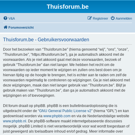
Thuisforum.be
V&A
Registreer
Aanmelden
Forumoverzicht
Thuisforum.be - Gebruikersvoorwaarden
Door het bezoeken van “Thuisforum.be” (hierna genoemd “wij”, “ons”, “onze”,
“Thuisforum.be”, “https://thuisforum.be”), ga je automatisch akkoord met de
voorwaarden. Als je niet akkoord gaat met deze voorwaarden, bezoek of
gebruik “Thuisforum.be” dan niet langer. We hebben het recht om de
voorwaarden op ieder moment te wijzigen en zullen ons best doen om je
hiervan tijdig op de hoogte te brengen, het is echter aan te raden om zelf de
voorwaarden regelmatig te controleren op wijzigingen. Ga je niet akkoord met
deze wijzigingen, maak dan niet langer gebruik van “Thuisforum.be”. Blijf je
gebruik maken van “Thuisforum.be”, dan ga je automatisch akkoord met de
wijzigingen en of toevoegingen.
Dit forum draait op phpBB. phpBB is een bulletinboardoplossing die is
uitgebracht onder de “
GNU General Public License v2
” (hierna “GPL”) en kan
gedownload worden via
www.phpbb.com
en via de Nederlandstalige website
www.phpbb.nl
. De phpBB-software maakt internetgebaseerde discussies
mogelijk. phpBB Limited is niet verantwoordelijk voor wat wordt toegestaan of
juist geweigerd als toelaatbare inhoud en/of gedrag. Meer informatie over