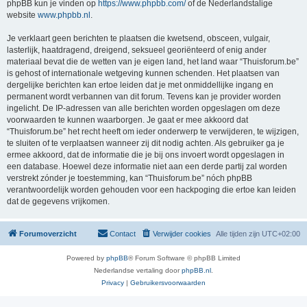
phpBB kun je vinden op
https://www.phpbb.com/
of de Nederlandstalige
website
www.phpbb.nl
.
Je verklaart geen berichten te plaatsen die kwetsend, obsceen, vulgair,
lasterlijk, haatdragend, dreigend, seksueel georiënteerd of enig ander
materiaal bevat die de wetten van je eigen land, het land waar “Thuisforum.be”
is gehost of internationale wetgeving kunnen schenden. Het plaatsen van
dergelijke berichten kan ertoe leiden dat je met onmiddellijke ingang en
permanent wordt verbannen van dit forum. Tevens kan je provider worden
ingelicht. De IP-adressen van alle berichten worden opgeslagen om deze
voorwaarden te kunnen waarborgen. Je gaat er mee akkoord dat
“Thuisforum.be” het recht heeft om ieder onderwerp te verwijderen, te wijzigen,
te sluiten of te verplaatsen wanneer zij dit nodig achten. Als gebruiker ga je
ermee akkoord, dat de informatie die je bij ons invoert wordt opgeslagen in
een database. Hoewel deze informatie niet aan een derde partij zal worden
verstrekt zónder je toestemming, kan “Thuisforum.be” nóch phpBB
verantwoordelijk worden gehouden voor een hackpoging die ertoe kan leiden
dat de gegevens vrijkomen.
Forumoverzicht
Contact
Verwijder cookies
Alle tijden zijn
UTC+02:00
Powered by
phpBB
® Forum Software © phpBB Limited
Nederlandse vertaling door
phpBB.nl
.
Privacy
|
Gebruikersvoorwaarden