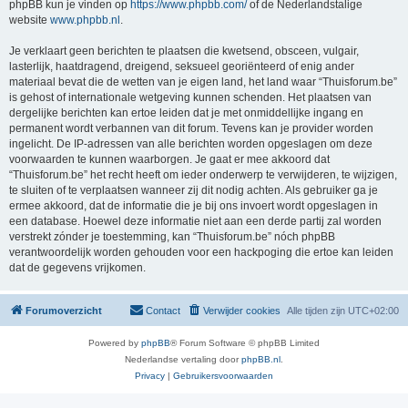
phpBB kun je vinden op
https://www.phpbb.com/
of de Nederlandstalige
website
www.phpbb.nl
.
Je verklaart geen berichten te plaatsen die kwetsend, obsceen, vulgair,
lasterlijk, haatdragend, dreigend, seksueel georiënteerd of enig ander
materiaal bevat die de wetten van je eigen land, het land waar “Thuisforum.be”
is gehost of internationale wetgeving kunnen schenden. Het plaatsen van
dergelijke berichten kan ertoe leiden dat je met onmiddellijke ingang en
permanent wordt verbannen van dit forum. Tevens kan je provider worden
ingelicht. De IP-adressen van alle berichten worden opgeslagen om deze
voorwaarden te kunnen waarborgen. Je gaat er mee akkoord dat
“Thuisforum.be” het recht heeft om ieder onderwerp te verwijderen, te wijzigen,
te sluiten of te verplaatsen wanneer zij dit nodig achten. Als gebruiker ga je
ermee akkoord, dat de informatie die je bij ons invoert wordt opgeslagen in
een database. Hoewel deze informatie niet aan een derde partij zal worden
verstrekt zónder je toestemming, kan “Thuisforum.be” nóch phpBB
verantwoordelijk worden gehouden voor een hackpoging die ertoe kan leiden
dat de gegevens vrijkomen.
Forumoverzicht
Contact
Verwijder cookies
Alle tijden zijn
UTC+02:00
Powered by
phpBB
® Forum Software © phpBB Limited
Nederlandse vertaling door
phpBB.nl
.
Privacy
|
Gebruikersvoorwaarden