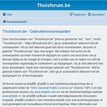
Thuisforum.be
V&A
Registreer
Aanmelden
Forumoverzicht
Thuisforum.be - Gebruikersvoorwaarden
Door het bezoeken van “Thuisforum.be” (hierna genoemd “wij”, “ons”, “onze”,
“Thuisforum.be”, “https://thuisforum.be”), ga je automatisch akkoord met de
voorwaarden. Als je niet akkoord gaat met deze voorwaarden, bezoek of
gebruik “Thuisforum.be” dan niet langer. We hebben het recht om de
voorwaarden op ieder moment te wijzigen en zullen ons best doen om je
hiervan tijdig op de hoogte te brengen, het is echter aan te raden om zelf de
voorwaarden regelmatig te controleren op wijzigingen. Ga je niet akkoord met
deze wijzigingen, maak dan niet langer gebruik van “Thuisforum.be”. Blijf je
gebruik maken van “Thuisforum.be”, dan ga je automatisch akkoord met de
wijzigingen en of toevoegingen.
Dit forum draait op phpBB. phpBB is een bulletinboardoplossing die is
uitgebracht onder de “
GNU General Public License v2
” (hierna “GPL”) en kan
gedownload worden via
www.phpbb.com
en via de Nederlandstalige website
www.phpbb.nl
. De phpBB-software maakt internetgebaseerde discussies
mogelijk. phpBB Limited is niet verantwoordelijk voor wat wordt toegestaan of
juist geweigerd als toelaatbare inhoud en/of gedrag. Meer informatie over