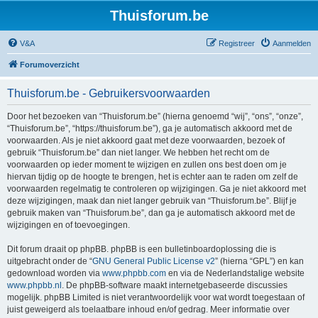
Thuisforum.be
V&A
Registreer
Aanmelden
Forumoverzicht
Thuisforum.be - Gebruikersvoorwaarden
Door het bezoeken van “Thuisforum.be” (hierna genoemd “wij”, “ons”, “onze”,
“Thuisforum.be”, “https://thuisforum.be”), ga je automatisch akkoord met de
voorwaarden. Als je niet akkoord gaat met deze voorwaarden, bezoek of
gebruik “Thuisforum.be” dan niet langer. We hebben het recht om de
voorwaarden op ieder moment te wijzigen en zullen ons best doen om je
hiervan tijdig op de hoogte te brengen, het is echter aan te raden om zelf de
voorwaarden regelmatig te controleren op wijzigingen. Ga je niet akkoord met
deze wijzigingen, maak dan niet langer gebruik van “Thuisforum.be”. Blijf je
gebruik maken van “Thuisforum.be”, dan ga je automatisch akkoord met de
wijzigingen en of toevoegingen.
Dit forum draait op phpBB. phpBB is een bulletinboardoplossing die is
uitgebracht onder de “
GNU General Public License v2
” (hierna “GPL”) en kan
gedownload worden via
www.phpbb.com
en via de Nederlandstalige website
www.phpbb.nl
. De phpBB-software maakt internetgebaseerde discussies
mogelijk. phpBB Limited is niet verantwoordelijk voor wat wordt toegestaan of
juist geweigerd als toelaatbare inhoud en/of gedrag. Meer informatie over