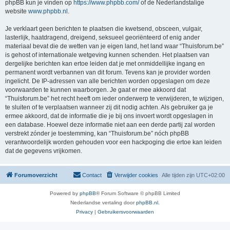
phpBB kun je vinden op
https://www.phpbb.com/
of de Nederlandstalige
website
www.phpbb.nl
.
Je verklaart geen berichten te plaatsen die kwetsend, obsceen, vulgair,
lasterlijk, haatdragend, dreigend, seksueel georiënteerd of enig ander
materiaal bevat die de wetten van je eigen land, het land waar “Thuisforum.be”
is gehost of internationale wetgeving kunnen schenden. Het plaatsen van
dergelijke berichten kan ertoe leiden dat je met onmiddellijke ingang en
permanent wordt verbannen van dit forum. Tevens kan je provider worden
ingelicht. De IP-adressen van alle berichten worden opgeslagen om deze
voorwaarden te kunnen waarborgen. Je gaat er mee akkoord dat
“Thuisforum.be” het recht heeft om ieder onderwerp te verwijderen, te wijzigen,
te sluiten of te verplaatsen wanneer zij dit nodig achten. Als gebruiker ga je
ermee akkoord, dat de informatie die je bij ons invoert wordt opgeslagen in
een database. Hoewel deze informatie niet aan een derde partij zal worden
verstrekt zónder je toestemming, kan “Thuisforum.be” nóch phpBB
verantwoordelijk worden gehouden voor een hackpoging die ertoe kan leiden
dat de gegevens vrijkomen.
Forumoverzicht
Contact
Verwijder cookies
Alle tijden zijn
UTC+02:00
Powered by
phpBB
® Forum Software © phpBB Limited
Nederlandse vertaling door
phpBB.nl
.
Privacy
|
Gebruikersvoorwaarden