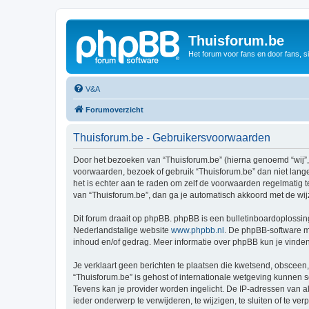
Thuisforum.be
Het forum voor fans en door fans, s
V&A
Forumoverzicht
Thuisforum.be - Gebruikersvoorwaarden
Door het bezoeken van “Thuisforum.be” (hierna genoemd “wij”, “
voorwaarden, bezoek of gebruik “Thuisforum.be” dan niet lange
het is echter aan te raden om zelf de voorwaarden regelmatig t
van “Thuisforum.be”, dan ga je automatisch akkoord met de wij
Dit forum draait op phpBB. phpBB is een bulletinboardoplossing
Nederlandstalige website
www.phpbb.nl
. De phpBB-software ma
inhoud en/of gedrag. Meer informatie over phpBB kun je vinde
Je verklaart geen berichten te plaatsen die kwetsend, obsceen, 
“Thuisforum.be” is gehost of internationale wetgeving kunnen 
Tevens kan je provider worden ingelicht. De IP-adressen van 
ieder onderwerp te verwijderen, te wijzigen, te sluiten of te ve