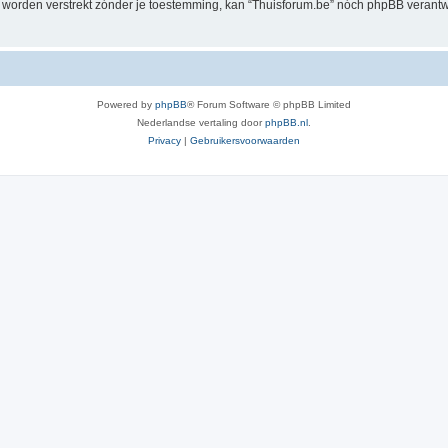
al worden verstrekt zónder je toestemming, kan “Thuisforum.be” nóch phpBB veran
Powered by
phpBB
® Forum Software © phpBB Limited
Nederlandse vertaling door
phpBB.nl
.
Privacy
|
Gebruikersvoorwaarden