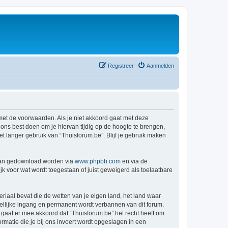
Registreer
Aanmelden
 met de voorwaarden. Als je niet akkoord gaat met deze
ns best doen om je hiervan tijdig op de hoogte te brengen,
t langer gebruik van “Thuisforum.be”. Blijf je gebruik maken
 kan gedownload worden via
www.phpbb.com
en via de
k voor wat wordt toegestaan of juist geweigerd als toelaatbare
eriaal bevat die de wetten van je eigen land, het land waar
dellijke ingang en permanent wordt verbannen van dit forum.
aat er mee akkoord dat “Thuisforum.be” het recht heeft om
formatie die je bij ons invoert wordt opgeslagen in een