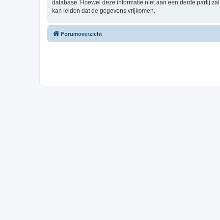
database. Hoewel deze informatie niet aan een derde partij z
kan leiden dat de gegevens vrijkomen.
Forumoverzicht