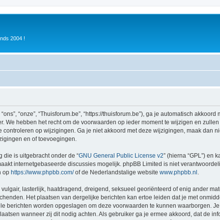
inds 2004 !
ons”, “onze”, “Thuisforum.be”, “https://thuisforum.be”), ga je automatisch akkoord
r. We hebben het recht om de voorwaarden op ieder moment te wijzigen en zullen o
e controleren op wijzigingen. Ga je niet akkoord met deze wijzigingen, maak dan nie
zigingen en of toevoegingen.
 die is uitgebracht onder de “
GNU General Public License v2
” (hierna “GPL”) en
akt internetgebaseerde discussies mogelijk. phpBB Limited is niet verantwoordelij
n op
https://www.phpbb.com/
of de Nederlandstalige website
www.phpbb.nl
.
vulgair, lasterlijk, haatdragend, dreigend, seksueel georiënteerd of enig ander mat
schenden. Het plaatsen van dergelijke berichten kan ertoe leiden dat je met onmid
alle berichten worden opgeslagen om deze voorwaarden te kunnen waarborgen. Je g
rplaatsen wanneer zij dit nodig achten. Als gebruiker ga je ermee akkoord, dat de in