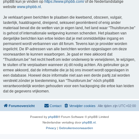
phpBB kun je vinden op
https://www.phpbb.com/
of de Nederlandstalige
website
www.phpbb.nl
.
Je verklaart geen berichten te plaatsen die kwetsend, obsceen, vulgair,
lasterlijk, haatdragend, dreigend, seksueel georiënteerd of enig ander
materiaal bevat die de wetten van je eigen land, het land waar “Thuisforum.be”
is gehost of internationale wetgeving kunnen schenden. Het plaatsen van
dergelijke berichten kan ertoe leiden dat je met onmiddellijke ingang en
permanent wordt verbannen van dit forum. Tevens kan je provider worden
ingelicht. De IP-adressen van alle berichten worden opgeslagen om deze
voorwaarden te kunnen waarborgen. Je gaat er mee akkoord dat
“Thuisforum.be” het recht heeft om ieder onderwerp te verwijderen, te wijzigen,
te sluiten of te verplaatsen wanneer zij dit nodig achten. Als gebruiker ga je
ermee akkoord, dat de informatie die je bij ons invoert wordt opgeslagen in
een database. Hoewel deze informatie niet aan een derde partij zal worden
verstrekt zónder je toestemming, kan “Thuisforum.be” nóch phpBB
verantwoordelijk worden gehouden voor een hackpoging die ertoe kan leiden
dat de gegevens vrijkomen.
Forumoverzicht
Contact
Verwijder cookies
Alle tijden zijn
UTC+02:00
Powered by
phpBB
® Forum Software © phpBB Limited
Nederlandse vertaling door
phpBB.nl
.
Privacy
|
Gebruikersvoorwaarden