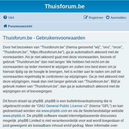
Thuisforum.be
V&A
Registreer
Aanmelden
Forumoverzicht
Thuisforum.be - Gebruikersvoorwaarden
Door het bezoeken van “Thuisforum.be” (hierna genoemd “wij”, “ons”, “onze”,
“Thuisforum.be”, “https://thuisforum.be”), ga je automatisch akkoord met de
voorwaarden. Als je niet akkoord gaat met deze voorwaarden, bezoek of
gebruik “Thuisforum.be” dan niet langer. We hebben het recht om de
voorwaarden op ieder moment te wijzigen en zullen ons best doen om je
hiervan tijdig op de hoogte te brengen, het is echter aan te raden om zelf de
voorwaarden regelmatig te controleren op wijzigingen. Ga je niet akkoord met
deze wijzigingen, maak dan niet langer gebruik van “Thuisforum.be”. Blijf je
gebruik maken van “Thuisforum.be”, dan ga je automatisch akkoord met de
wijzigingen en of toevoegingen.
Dit forum draait op phpBB. phpBB is een bulletinboardoplossing die is
uitgebracht onder de “
GNU General Public License v2
” (hierna “GPL”) en kan
gedownload worden via
www.phpbb.com
en via de Nederlandstalige website
www.phpbb.nl
. De phpBB-software maakt internetgebaseerde discussies
mogelijk. phpBB Limited is niet verantwoordelijk voor wat wordt toegestaan of
juist geweigerd als toelaatbare inhoud en/of gedrag. Meer informatie over