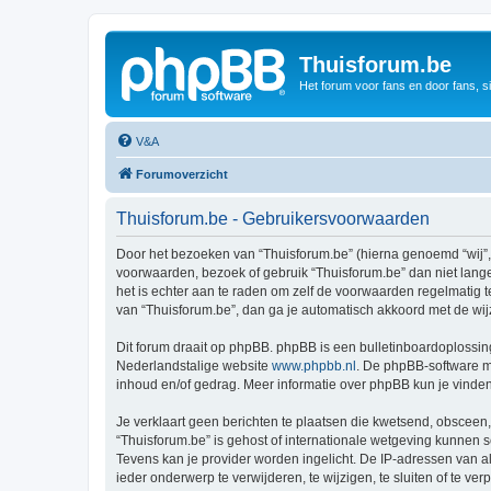
Thuisforum.be
Het forum voor fans en door fans, s
V&A
Forumoverzicht
Thuisforum.be - Gebruikersvoorwaarden
Door het bezoeken van “Thuisforum.be” (hierna genoemd “wij”, “
voorwaarden, bezoek of gebruik “Thuisforum.be” dan niet lange
het is echter aan te raden om zelf de voorwaarden regelmatig t
van “Thuisforum.be”, dan ga je automatisch akkoord met de wij
Dit forum draait op phpBB. phpBB is een bulletinboardoplossing
Nederlandstalige website
www.phpbb.nl
. De phpBB-software ma
inhoud en/of gedrag. Meer informatie over phpBB kun je vinde
Je verklaart geen berichten te plaatsen die kwetsend, obsceen, 
“Thuisforum.be” is gehost of internationale wetgeving kunnen 
Tevens kan je provider worden ingelicht. De IP-adressen van 
ieder onderwerp te verwijderen, te wijzigen, te sluiten of te ve