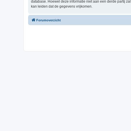
database. Hoewel deze informatie niet aan een derde partij z
kan leiden dat de gegevens vrijkomen.
Forumoverzicht