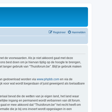
Registreer
Aanmelden
 met de voorwaarden. Als je niet akkoord gaat met deze
ns best doen om je hiervan tijdig op de hoogte te brengen,
t langer gebruik van “Thuisforum.be”. Blijf je gebruik maken
 kan gedownload worden via
www.phpbb.com
en via de
k voor wat wordt toegestaan of juist geweigerd als toelaatbare
eriaal bevat die de wetten van je eigen land, het land waar
dellijke ingang en permanent wordt verbannen van dit forum.
aat er mee akkoord dat “Thuisforum.be” het recht heeft om
formatie die je bij ons invoert wordt opgeslagen in een