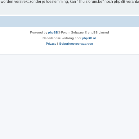
al worden verstrekt zónder je toestemming, kan “Thuisforum.be” nóch phpBB veran
Powered by
phpBB
® Forum Software © phpBB Limited
Nederlandse vertaling door
phpBB.nl
.
Privacy
|
Gebruikersvoorwaarden