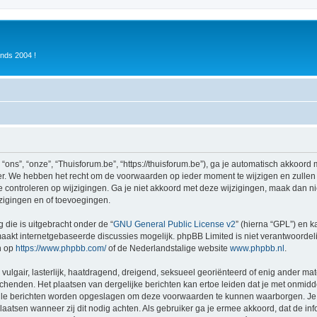
inds 2004 !
ons”, “onze”, “Thuisforum.be”, “https://thuisforum.be”), ga je automatisch akkoord
r. We hebben het recht om de voorwaarden op ieder moment te wijzigen en zullen o
e controleren op wijzigingen. Ga je niet akkoord met deze wijzigingen, maak dan nie
zigingen en of toevoegingen.
 die is uitgebracht onder de “
GNU General Public License v2
” (hierna “GPL”) en
akt internetgebaseerde discussies mogelijk. phpBB Limited is niet verantwoordelij
n op
https://www.phpbb.com/
of de Nederlandstalige website
www.phpbb.nl
.
vulgair, lasterlijk, haatdragend, dreigend, seksueel georiënteerd of enig ander mat
schenden. Het plaatsen van dergelijke berichten kan ertoe leiden dat je met onmid
alle berichten worden opgeslagen om deze voorwaarden te kunnen waarborgen. Je g
rplaatsen wanneer zij dit nodig achten. Als gebruiker ga je ermee akkoord, dat de in