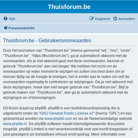
Thuisforum.be
V&A
Registreer
Aanmelden
Forumoverzicht
Thuisforum.be - Gebruikersvoorwaarden
Door het bezoeken van “Thuisforum.be” (hierna genoemd “wij”, “ons”, “onze”,
“Thuisforum.be”, “https://thuisforum.be”), ga je automatisch akkoord met de
voorwaarden. Als je niet akkoord gaat met deze voorwaarden, bezoek of
gebruik “Thuisforum.be” dan niet langer. We hebben het recht om de
voorwaarden op ieder moment te wijzigen en zullen ons best doen om je
hiervan tijdig op de hoogte te brengen, het is echter aan te raden om zelf de
voorwaarden regelmatig te controleren op wijzigingen. Ga je niet akkoord met
deze wijzigingen, maak dan niet langer gebruik van “Thuisforum.be”. Blijf je
gebruik maken van “Thuisforum.be”, dan ga je automatisch akkoord met de
wijzigingen en of toevoegingen.
Dit forum draait op phpBB. phpBB is een bulletinboardoplossing die is
uitgebracht onder de “
GNU General Public License v2
” (hierna “GPL”) en kan
gedownload worden via
www.phpbb.com
en via de Nederlandstalige website
www.phpbb.nl
. De phpBB-software maakt internetgebaseerde discussies
mogelijk. phpBB Limited is niet verantwoordelijk voor wat wordt toegestaan of
juist geweigerd als toelaatbare inhoud en/of gedrag. Meer informatie over