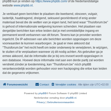
phpBB kun je vinden op
https://www.phpbb.com/
of de Nederlandstalige
website
www.phpbb.nl
.
Je verklaart geen berichten te plaatsen die kwetsend, obsceen, vulgair,
lasterlijk, haatdragend, dreigend, seksueel georiënteerd of enig ander
materiaal bevat die de wetten van je eigen land, het land waar “Thuisforum.be”
is gehost of internationale wetgeving kunnen schenden. Het plaatsen van
dergelijke berichten kan ertoe leiden dat je met onmiddellijke ingang en
permanent wordt verbannen van dit forum. Tevens kan je provider worden
ingelicht. De IP-adressen van alle berichten worden opgeslagen om deze
voorwaarden te kunnen waarborgen. Je gaat er mee akkoord dat
“Thuisforum.be” het recht heeft om ieder onderwerp te verwijderen, te wijzigen,
te sluiten of te verplaatsen wanneer zij dit nodig achten. Als gebruiker ga je
ermee akkoord, dat de informatie die je bij ons invoert wordt opgeslagen in
een database. Hoewel deze informatie niet aan een derde partij zal worden
verstrekt zónder je toestemming, kan “Thuisforum.be” nóch phpBB
verantwoordelijk worden gehouden voor een hackpoging die ertoe kan leiden
dat de gegevens vrijkomen.
Forumoverzicht
Contact
Verwijder cookies
Alle tijden zijn
UTC+02:00
Powered by
phpBB
® Forum Software © phpBB Limited
Nederlandse vertaling door
phpBB.nl
.
Privacy
|
Gebruikersvoorwaarden