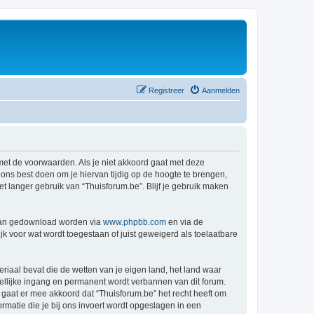
Registreer
Aanmelden
 met de voorwaarden. Als je niet akkoord gaat met deze
ns best doen om je hiervan tijdig op de hoogte te brengen,
t langer gebruik van “Thuisforum.be”. Blijf je gebruik maken
 kan gedownload worden via
www.phpbb.com
en via de
k voor wat wordt toegestaan of juist geweigerd als toelaatbare
eriaal bevat die de wetten van je eigen land, het land waar
dellijke ingang en permanent wordt verbannen van dit forum.
aat er mee akkoord dat “Thuisforum.be” het recht heeft om
formatie die je bij ons invoert wordt opgeslagen in een