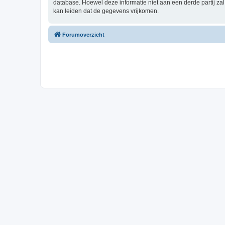
database. Hoewel deze informatie niet aan een derde partij z
kan leiden dat de gegevens vrijkomen.
Forumoverzicht