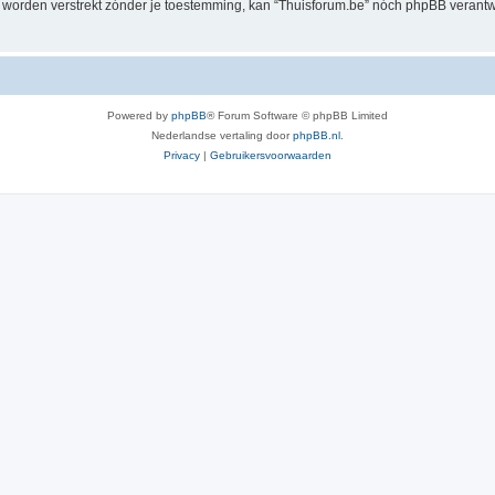
al worden verstrekt zónder je toestemming, kan “Thuisforum.be” nóch phpBB veran
Powered by
phpBB
® Forum Software © phpBB Limited
Nederlandse vertaling door
phpBB.nl
.
Privacy
|
Gebruikersvoorwaarden