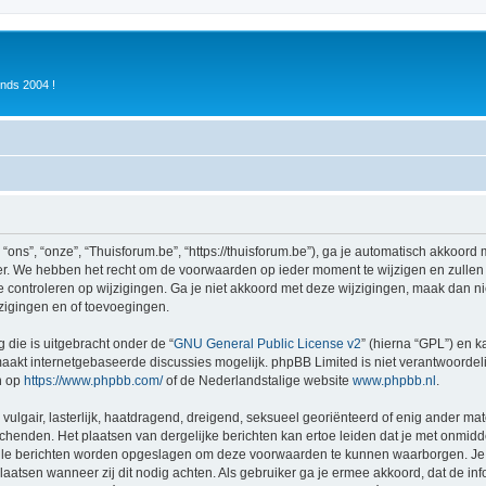
inds 2004 !
ons”, “onze”, “Thuisforum.be”, “https://thuisforum.be”), ga je automatisch akkoord
r. We hebben het recht om de voorwaarden op ieder moment te wijzigen en zullen o
e controleren op wijzigingen. Ga je niet akkoord met deze wijzigingen, maak dan nie
zigingen en of toevoegingen.
 die is uitgebracht onder de “
GNU General Public License v2
” (hierna “GPL”) en
akt internetgebaseerde discussies mogelijk. phpBB Limited is niet verantwoordelij
n op
https://www.phpbb.com/
of de Nederlandstalige website
www.phpbb.nl
.
vulgair, lasterlijk, haatdragend, dreigend, seksueel georiënteerd of enig ander mat
schenden. Het plaatsen van dergelijke berichten kan ertoe leiden dat je met onmid
alle berichten worden opgeslagen om deze voorwaarden te kunnen waarborgen. Je g
rplaatsen wanneer zij dit nodig achten. Als gebruiker ga je ermee akkoord, dat de in