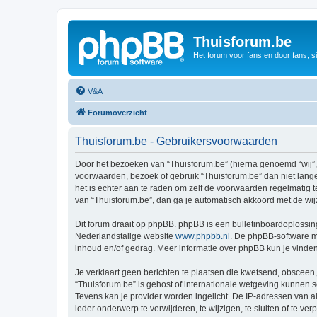
Thuisforum.be
Het forum voor fans en door fans, s
V&A
Forumoverzicht
Thuisforum.be - Gebruikersvoorwaarden
Door het bezoeken van “Thuisforum.be” (hierna genoemd “wij”, “
voorwaarden, bezoek of gebruik “Thuisforum.be” dan niet lange
het is echter aan te raden om zelf de voorwaarden regelmatig t
van “Thuisforum.be”, dan ga je automatisch akkoord met de wij
Dit forum draait op phpBB. phpBB is een bulletinboardoplossing
Nederlandstalige website
www.phpbb.nl
. De phpBB-software ma
inhoud en/of gedrag. Meer informatie over phpBB kun je vinde
Je verklaart geen berichten te plaatsen die kwetsend, obsceen, 
“Thuisforum.be” is gehost of internationale wetgeving kunnen 
Tevens kan je provider worden ingelicht. De IP-adressen van 
ieder onderwerp te verwijderen, te wijzigen, te sluiten of te ve