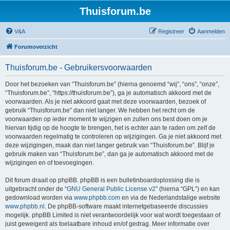
Thuisforum.be
V&A
Registreer
Aanmelden
Forumoverzicht
Thuisforum.be - Gebruikersvoorwaarden
Door het bezoeken van “Thuisforum.be” (hierna genoemd “wij”, “ons”, “onze”,
“Thuisforum.be”, “https://thuisforum.be”), ga je automatisch akkoord met de
voorwaarden. Als je niet akkoord gaat met deze voorwaarden, bezoek of
gebruik “Thuisforum.be” dan niet langer. We hebben het recht om de
voorwaarden op ieder moment te wijzigen en zullen ons best doen om je
hiervan tijdig op de hoogte te brengen, het is echter aan te raden om zelf de
voorwaarden regelmatig te controleren op wijzigingen. Ga je niet akkoord met
deze wijzigingen, maak dan niet langer gebruik van “Thuisforum.be”. Blijf je
gebruik maken van “Thuisforum.be”, dan ga je automatisch akkoord met de
wijzigingen en of toevoegingen.
Dit forum draait op phpBB. phpBB is een bulletinboardoplossing die is
uitgebracht onder de “
GNU General Public License v2
” (hierna “GPL”) en kan
gedownload worden via
www.phpbb.com
en via de Nederlandstalige website
www.phpbb.nl
. De phpBB-software maakt internetgebaseerde discussies
mogelijk. phpBB Limited is niet verantwoordelijk voor wat wordt toegestaan of
juist geweigerd als toelaatbare inhoud en/of gedrag. Meer informatie over