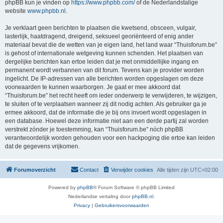
phpBB kun je vinden op
https://www.phpbb.com/
of de Nederlandstalige
website
www.phpbb.nl
.
Je verklaart geen berichten te plaatsen die kwetsend, obsceen, vulgair,
lasterlijk, haatdragend, dreigend, seksueel georiënteerd of enig ander
materiaal bevat die de wetten van je eigen land, het land waar “Thuisforum.be”
is gehost of internationale wetgeving kunnen schenden. Het plaatsen van
dergelijke berichten kan ertoe leiden dat je met onmiddellijke ingang en
permanent wordt verbannen van dit forum. Tevens kan je provider worden
ingelicht. De IP-adressen van alle berichten worden opgeslagen om deze
voorwaarden te kunnen waarborgen. Je gaat er mee akkoord dat
“Thuisforum.be” het recht heeft om ieder onderwerp te verwijderen, te wijzigen,
te sluiten of te verplaatsen wanneer zij dit nodig achten. Als gebruiker ga je
ermee akkoord, dat de informatie die je bij ons invoert wordt opgeslagen in
een database. Hoewel deze informatie niet aan een derde partij zal worden
verstrekt zónder je toestemming, kan “Thuisforum.be” nóch phpBB
verantwoordelijk worden gehouden voor een hackpoging die ertoe kan leiden
dat de gegevens vrijkomen.
Forumoverzicht
Contact
Verwijder cookies
Alle tijden zijn
UTC+02:00
Powered by
phpBB
® Forum Software © phpBB Limited
Nederlandse vertaling door
phpBB.nl
.
Privacy
|
Gebruikersvoorwaarden