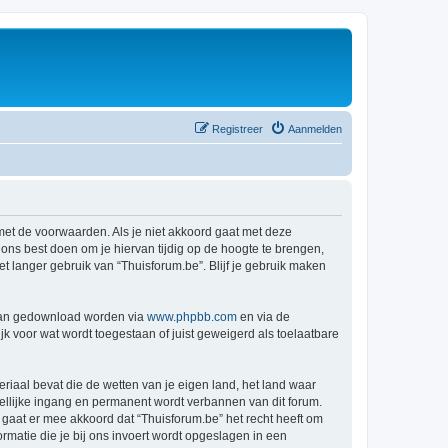
Registreer
Aanmelden
 met de voorwaarden. Als je niet akkoord gaat met deze
ns best doen om je hiervan tijdig op de hoogte te brengen,
t langer gebruik van “Thuisforum.be”. Blijf je gebruik maken
 kan gedownload worden via
www.phpbb.com
en via de
k voor wat wordt toegestaan of juist geweigerd als toelaatbare
eriaal bevat die de wetten van je eigen land, het land waar
dellijke ingang en permanent wordt verbannen van dit forum.
aat er mee akkoord dat “Thuisforum.be” het recht heeft om
formatie die je bij ons invoert wordt opgeslagen in een