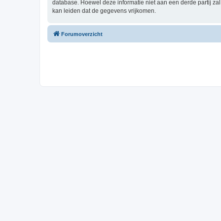
database. Hoewel deze informatie niet aan een derde partij z
kan leiden dat de gegevens vrijkomen.
Forumoverzicht