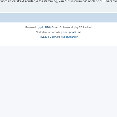
al worden verstrekt zónder je toestemming, kan “Thuisforum.be” nóch phpBB veran
Powered by
phpBB
® Forum Software © phpBB Limited
Nederlandse vertaling door
phpBB.nl
.
Privacy
|
Gebruikersvoorwaarden