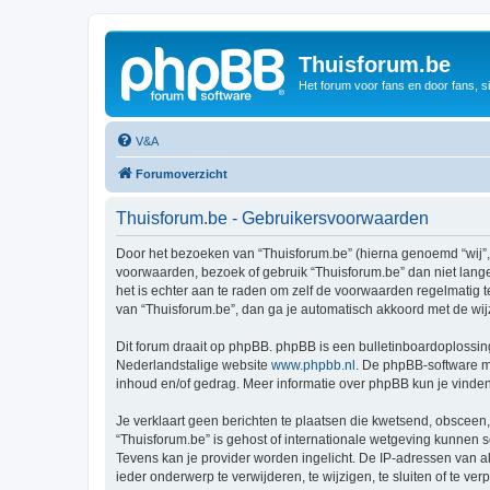
Thuisforum.be
Het forum voor fans en door fans, s
V&A
Forumoverzicht
Thuisforum.be - Gebruikersvoorwaarden
Door het bezoeken van “Thuisforum.be” (hierna genoemd “wij”, “
voorwaarden, bezoek of gebruik “Thuisforum.be” dan niet lange
het is echter aan te raden om zelf de voorwaarden regelmatig t
van “Thuisforum.be”, dan ga je automatisch akkoord met de wij
Dit forum draait op phpBB. phpBB is een bulletinboardoplossing
Nederlandstalige website
www.phpbb.nl
. De phpBB-software ma
inhoud en/of gedrag. Meer informatie over phpBB kun je vinde
Je verklaart geen berichten te plaatsen die kwetsend, obsceen, 
“Thuisforum.be” is gehost of internationale wetgeving kunnen 
Tevens kan je provider worden ingelicht. De IP-adressen van 
ieder onderwerp te verwijderen, te wijzigen, te sluiten of te ve