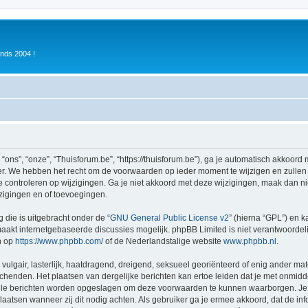
inds 2004 !
ons”, “onze”, “Thuisforum.be”, “https://thuisforum.be”), ga je automatisch akkoord
r. We hebben het recht om de voorwaarden op ieder moment te wijzigen en zullen o
e controleren op wijzigingen. Ga je niet akkoord met deze wijzigingen, maak dan nie
zigingen en of toevoegingen.
 die is uitgebracht onder de “
GNU General Public License v2
” (hierna “GPL”) en
akt internetgebaseerde discussies mogelijk. phpBB Limited is niet verantwoordelij
n op
https://www.phpbb.com/
of de Nederlandstalige website
www.phpbb.nl
.
vulgair, lasterlijk, haatdragend, dreigend, seksueel georiënteerd of enig ander mat
schenden. Het plaatsen van dergelijke berichten kan ertoe leiden dat je met onmid
alle berichten worden opgeslagen om deze voorwaarden te kunnen waarborgen. Je g
rplaatsen wanneer zij dit nodig achten. Als gebruiker ga je ermee akkoord, dat de in