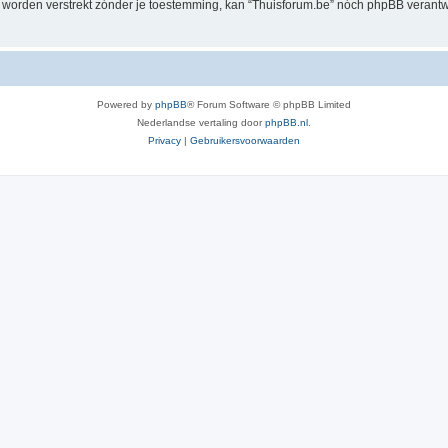
al worden verstrekt zónder je toestemming, kan “Thuisforum.be” nóch phpBB veran
Powered by
phpBB
® Forum Software © phpBB Limited
Nederlandse vertaling door
phpBB.nl
.
Privacy
|
Gebruikersvoorwaarden