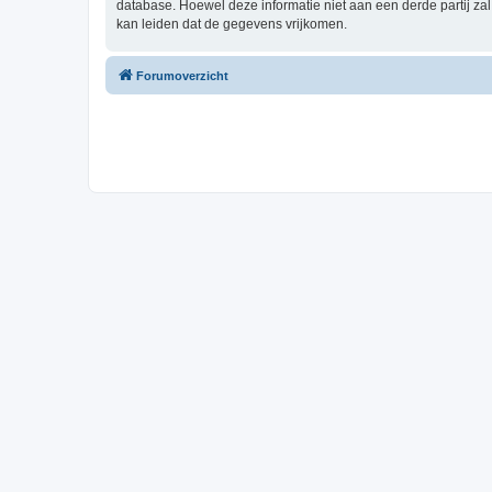
database. Hoewel deze informatie niet aan een derde partij z
kan leiden dat de gegevens vrijkomen.
Forumoverzicht