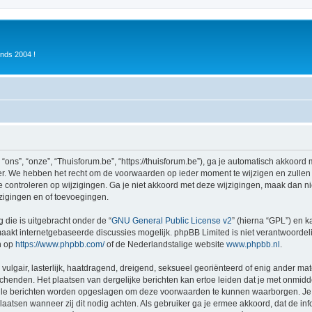
inds 2004 !
ons”, “onze”, “Thuisforum.be”, “https://thuisforum.be”), ga je automatisch akkoord
r. We hebben het recht om de voorwaarden op ieder moment te wijzigen en zullen o
e controleren op wijzigingen. Ga je niet akkoord met deze wijzigingen, maak dan nie
zigingen en of toevoegingen.
 die is uitgebracht onder de “
GNU General Public License v2
” (hierna “GPL”) en
akt internetgebaseerde discussies mogelijk. phpBB Limited is niet verantwoordelij
n op
https://www.phpbb.com/
of de Nederlandstalige website
www.phpbb.nl
.
vulgair, lasterlijk, haatdragend, dreigend, seksueel georiënteerd of enig ander mat
schenden. Het plaatsen van dergelijke berichten kan ertoe leiden dat je met onmid
alle berichten worden opgeslagen om deze voorwaarden te kunnen waarborgen. Je g
rplaatsen wanneer zij dit nodig achten. Als gebruiker ga je ermee akkoord, dat de in