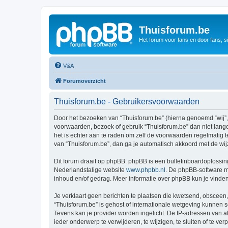
Thuisforum.be
Het forum voor fans en door fans, s
V&A
Forumoverzicht
Thuisforum.be - Gebruikersvoorwaarden
Door het bezoeken van “Thuisforum.be” (hierna genoemd “wij”, “
voorwaarden, bezoek of gebruik “Thuisforum.be” dan niet lange
het is echter aan te raden om zelf de voorwaarden regelmatig t
van “Thuisforum.be”, dan ga je automatisch akkoord met de wij
Dit forum draait op phpBB. phpBB is een bulletinboardoplossing
Nederlandstalige website
www.phpbb.nl
. De phpBB-software ma
inhoud en/of gedrag. Meer informatie over phpBB kun je vinde
Je verklaart geen berichten te plaatsen die kwetsend, obsceen, 
“Thuisforum.be” is gehost of internationale wetgeving kunnen 
Tevens kan je provider worden ingelicht. De IP-adressen van 
ieder onderwerp te verwijderen, te wijzigen, te sluiten of te ve