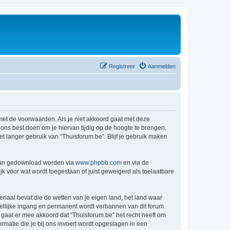
Registreer
Aanmelden
 met de voorwaarden. Als je niet akkoord gaat met deze
ns best doen om je hiervan tijdig op de hoogte te brengen,
t langer gebruik van “Thuisforum.be”. Blijf je gebruik maken
 kan gedownload worden via
www.phpbb.com
en via de
k voor wat wordt toegestaan of juist geweigerd als toelaatbare
eriaal bevat die de wetten van je eigen land, het land waar
dellijke ingang en permanent wordt verbannen van dit forum.
aat er mee akkoord dat “Thuisforum.be” het recht heeft om
formatie die je bij ons invoert wordt opgeslagen in een