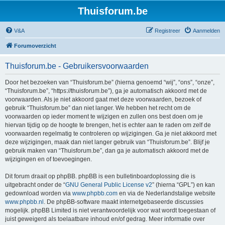
Thuisforum.be
V&A
Registreer
Aanmelden
Forumoverzicht
Thuisforum.be - Gebruikersvoorwaarden
Door het bezoeken van “Thuisforum.be” (hierna genoemd “wij”, “ons”, “onze”,
“Thuisforum.be”, “https://thuisforum.be”), ga je automatisch akkoord met de
voorwaarden. Als je niet akkoord gaat met deze voorwaarden, bezoek of
gebruik “Thuisforum.be” dan niet langer. We hebben het recht om de
voorwaarden op ieder moment te wijzigen en zullen ons best doen om je
hiervan tijdig op de hoogte te brengen, het is echter aan te raden om zelf de
voorwaarden regelmatig te controleren op wijzigingen. Ga je niet akkoord met
deze wijzigingen, maak dan niet langer gebruik van “Thuisforum.be”. Blijf je
gebruik maken van “Thuisforum.be”, dan ga je automatisch akkoord met de
wijzigingen en of toevoegingen.
Dit forum draait op phpBB. phpBB is een bulletinboardoplossing die is
uitgebracht onder de “
GNU General Public License v2
” (hierna “GPL”) en kan
gedownload worden via
www.phpbb.com
en via de Nederlandstalige website
www.phpbb.nl
. De phpBB-software maakt internetgebaseerde discussies
mogelijk. phpBB Limited is niet verantwoordelijk voor wat wordt toegestaan of
juist geweigerd als toelaatbare inhoud en/of gedrag. Meer informatie over