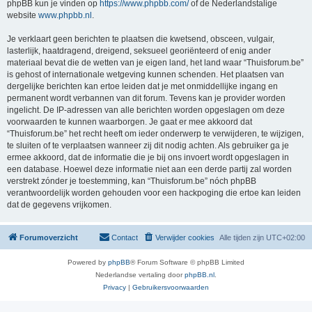
phpBB kun je vinden op
https://www.phpbb.com/
of de Nederlandstalige
website
www.phpbb.nl
.
Je verklaart geen berichten te plaatsen die kwetsend, obsceen, vulgair,
lasterlijk, haatdragend, dreigend, seksueel georiënteerd of enig ander
materiaal bevat die de wetten van je eigen land, het land waar “Thuisforum.be”
is gehost of internationale wetgeving kunnen schenden. Het plaatsen van
dergelijke berichten kan ertoe leiden dat je met onmiddellijke ingang en
permanent wordt verbannen van dit forum. Tevens kan je provider worden
ingelicht. De IP-adressen van alle berichten worden opgeslagen om deze
voorwaarden te kunnen waarborgen. Je gaat er mee akkoord dat
“Thuisforum.be” het recht heeft om ieder onderwerp te verwijderen, te wijzigen,
te sluiten of te verplaatsen wanneer zij dit nodig achten. Als gebruiker ga je
ermee akkoord, dat de informatie die je bij ons invoert wordt opgeslagen in
een database. Hoewel deze informatie niet aan een derde partij zal worden
verstrekt zónder je toestemming, kan “Thuisforum.be” nóch phpBB
verantwoordelijk worden gehouden voor een hackpoging die ertoe kan leiden
dat de gegevens vrijkomen.
Forumoverzicht
Contact
Verwijder cookies
Alle tijden zijn
UTC+02:00
Powered by
phpBB
® Forum Software © phpBB Limited
Nederlandse vertaling door
phpBB.nl
.
Privacy
|
Gebruikersvoorwaarden