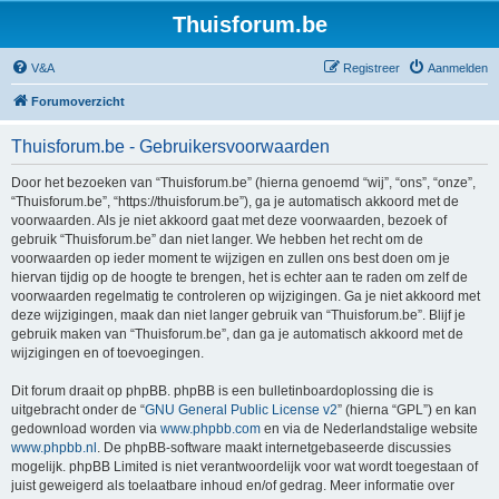
Thuisforum.be
V&A
Registreer
Aanmelden
Forumoverzicht
Thuisforum.be - Gebruikersvoorwaarden
Door het bezoeken van “Thuisforum.be” (hierna genoemd “wij”, “ons”, “onze”,
“Thuisforum.be”, “https://thuisforum.be”), ga je automatisch akkoord met de
voorwaarden. Als je niet akkoord gaat met deze voorwaarden, bezoek of
gebruik “Thuisforum.be” dan niet langer. We hebben het recht om de
voorwaarden op ieder moment te wijzigen en zullen ons best doen om je
hiervan tijdig op de hoogte te brengen, het is echter aan te raden om zelf de
voorwaarden regelmatig te controleren op wijzigingen. Ga je niet akkoord met
deze wijzigingen, maak dan niet langer gebruik van “Thuisforum.be”. Blijf je
gebruik maken van “Thuisforum.be”, dan ga je automatisch akkoord met de
wijzigingen en of toevoegingen.
Dit forum draait op phpBB. phpBB is een bulletinboardoplossing die is
uitgebracht onder de “
GNU General Public License v2
” (hierna “GPL”) en kan
gedownload worden via
www.phpbb.com
en via de Nederlandstalige website
www.phpbb.nl
. De phpBB-software maakt internetgebaseerde discussies
mogelijk. phpBB Limited is niet verantwoordelijk voor wat wordt toegestaan of
juist geweigerd als toelaatbare inhoud en/of gedrag. Meer informatie over