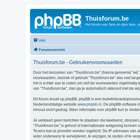
Thuisforum.be
Het forum voor fans en door fans, s
V&A
Forumoverzicht
Thuisforum.be - Gebruikersvoorwaarden
Door het bezoeken van “Thuisforum.be” (hierna genoemd “wij”, “
voorwaarden, bezoek of gebruik “Thuisforum.be” dan niet lange
het is echter aan te raden om zelf de voorwaarden regelmatig t
van “Thuisforum.be”, dan ga je automatisch akkoord met de wij
Dit forum draait op phpBB. phpBB is een bulletinboardoplossing
Nederlandstalige website
www.phpbb.nl
. De phpBB-software ma
inhoud en/of gedrag. Meer informatie over phpBB kun je vinde
Je verklaart geen berichten te plaatsen die kwetsend, obsceen, 
“Thuisforum.be” is gehost of internationale wetgeving kunnen 
Tevens kan je provider worden ingelicht. De IP-adressen van 
ieder onderwerp te verwijderen, te wijzigen, te sluiten of te ve