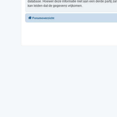
database. Hoewel deze informatie niet aan een derde partij z
kan leiden dat de gegevens vrijkomen.
Forumoverzicht