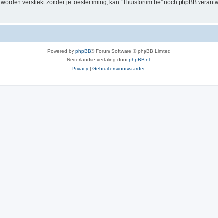
al worden verstrekt zónder je toestemming, kan “Thuisforum.be” nóch phpBB veran
Powered by
phpBB
® Forum Software © phpBB Limited
Nederlandse vertaling door
phpBB.nl
.
Privacy
|
Gebruikersvoorwaarden