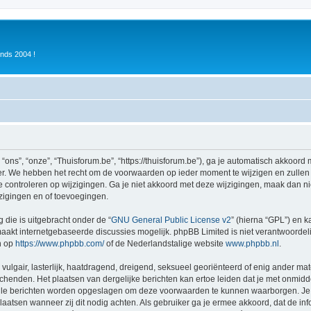
inds 2004 !
ons”, “onze”, “Thuisforum.be”, “https://thuisforum.be”), ga je automatisch akkoord
r. We hebben het recht om de voorwaarden op ieder moment te wijzigen en zullen o
e controleren op wijzigingen. Ga je niet akkoord met deze wijzigingen, maak dan nie
zigingen en of toevoegingen.
 die is uitgebracht onder de “
GNU General Public License v2
” (hierna “GPL”) en
akt internetgebaseerde discussies mogelijk. phpBB Limited is niet verantwoordelij
n op
https://www.phpbb.com/
of de Nederlandstalige website
www.phpbb.nl
.
vulgair, lasterlijk, haatdragend, dreigend, seksueel georiënteerd of enig ander mat
schenden. Het plaatsen van dergelijke berichten kan ertoe leiden dat je met onmid
alle berichten worden opgeslagen om deze voorwaarden te kunnen waarborgen. Je g
rplaatsen wanneer zij dit nodig achten. Als gebruiker ga je ermee akkoord, dat de in