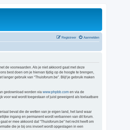
Registreer
Aanmelden
 met de voorwaarden. Als je niet akkoord gaat met deze
ns best doen om je hiervan tijdig op de hoogte te brengen,
t langer gebruik van “Thuisforum.be”. Blijf je gebruik maken
 kan gedownload worden via
www.phpbb.com
en via de
k voor wat wordt toegestaan of juist geweigerd als toelaatbare
eriaal bevat die de wetten van je eigen land, het land waar
dellijke ingang en permanent wordt verbannen van dit forum.
aat er mee akkoord dat “Thuisforum.be” het recht heeft om
formatie die je bij ons invoert wordt opgeslagen in een