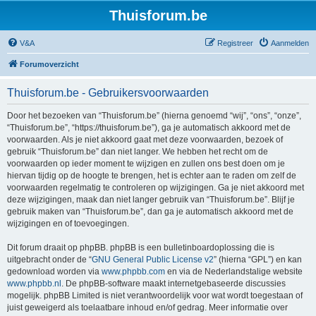
Thuisforum.be
V&A
Registreer
Aanmelden
Forumoverzicht
Thuisforum.be - Gebruikersvoorwaarden
Door het bezoeken van “Thuisforum.be” (hierna genoemd “wij”, “ons”, “onze”,
“Thuisforum.be”, “https://thuisforum.be”), ga je automatisch akkoord met de
voorwaarden. Als je niet akkoord gaat met deze voorwaarden, bezoek of
gebruik “Thuisforum.be” dan niet langer. We hebben het recht om de
voorwaarden op ieder moment te wijzigen en zullen ons best doen om je
hiervan tijdig op de hoogte te brengen, het is echter aan te raden om zelf de
voorwaarden regelmatig te controleren op wijzigingen. Ga je niet akkoord met
deze wijzigingen, maak dan niet langer gebruik van “Thuisforum.be”. Blijf je
gebruik maken van “Thuisforum.be”, dan ga je automatisch akkoord met de
wijzigingen en of toevoegingen.
Dit forum draait op phpBB. phpBB is een bulletinboardoplossing die is
uitgebracht onder de “
GNU General Public License v2
” (hierna “GPL”) en kan
gedownload worden via
www.phpbb.com
en via de Nederlandstalige website
www.phpbb.nl
. De phpBB-software maakt internetgebaseerde discussies
mogelijk. phpBB Limited is niet verantwoordelijk voor wat wordt toegestaan of
juist geweigerd als toelaatbare inhoud en/of gedrag. Meer informatie over