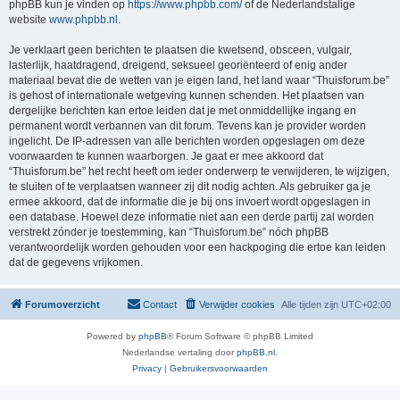
phpBB kun je vinden op
https://www.phpbb.com/
of de Nederlandstalige
website
www.phpbb.nl
.
Je verklaart geen berichten te plaatsen die kwetsend, obsceen, vulgair,
lasterlijk, haatdragend, dreigend, seksueel georiënteerd of enig ander
materiaal bevat die de wetten van je eigen land, het land waar “Thuisforum.be”
is gehost of internationale wetgeving kunnen schenden. Het plaatsen van
dergelijke berichten kan ertoe leiden dat je met onmiddellijke ingang en
permanent wordt verbannen van dit forum. Tevens kan je provider worden
ingelicht. De IP-adressen van alle berichten worden opgeslagen om deze
voorwaarden te kunnen waarborgen. Je gaat er mee akkoord dat
“Thuisforum.be” het recht heeft om ieder onderwerp te verwijderen, te wijzigen,
te sluiten of te verplaatsen wanneer zij dit nodig achten. Als gebruiker ga je
ermee akkoord, dat de informatie die je bij ons invoert wordt opgeslagen in
een database. Hoewel deze informatie niet aan een derde partij zal worden
verstrekt zónder je toestemming, kan “Thuisforum.be” nóch phpBB
verantwoordelijk worden gehouden voor een hackpoging die ertoe kan leiden
dat de gegevens vrijkomen.
Forumoverzicht
Contact
Verwijder cookies
Alle tijden zijn
UTC+02:00
Powered by
phpBB
® Forum Software © phpBB Limited
Nederlandse vertaling door
phpBB.nl
.
Privacy
|
Gebruikersvoorwaarden