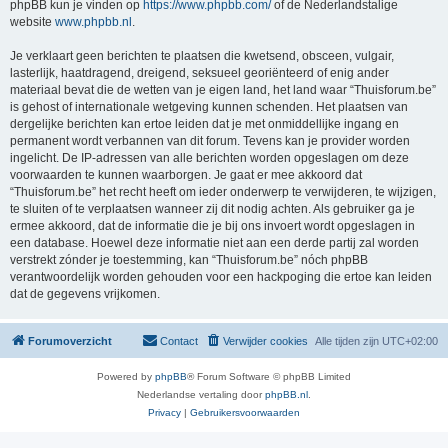
phpBB kun je vinden op
https://www.phpbb.com/
of de Nederlandstalige
website
www.phpbb.nl
.
Je verklaart geen berichten te plaatsen die kwetsend, obsceen, vulgair,
lasterlijk, haatdragend, dreigend, seksueel georiënteerd of enig ander
materiaal bevat die de wetten van je eigen land, het land waar “Thuisforum.be”
is gehost of internationale wetgeving kunnen schenden. Het plaatsen van
dergelijke berichten kan ertoe leiden dat je met onmiddellijke ingang en
permanent wordt verbannen van dit forum. Tevens kan je provider worden
ingelicht. De IP-adressen van alle berichten worden opgeslagen om deze
voorwaarden te kunnen waarborgen. Je gaat er mee akkoord dat
“Thuisforum.be” het recht heeft om ieder onderwerp te verwijderen, te wijzigen,
te sluiten of te verplaatsen wanneer zij dit nodig achten. Als gebruiker ga je
ermee akkoord, dat de informatie die je bij ons invoert wordt opgeslagen in
een database. Hoewel deze informatie niet aan een derde partij zal worden
verstrekt zónder je toestemming, kan “Thuisforum.be” nóch phpBB
verantwoordelijk worden gehouden voor een hackpoging die ertoe kan leiden
dat de gegevens vrijkomen.
Forumoverzicht
Contact
Verwijder cookies
Alle tijden zijn
UTC+02:00
Powered by
phpBB
® Forum Software © phpBB Limited
Nederlandse vertaling door
phpBB.nl
.
Privacy
|
Gebruikersvoorwaarden