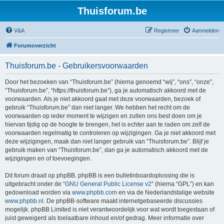
Thuisforum.be
V&A
Registreer
Aanmelden
Forumoverzicht
Thuisforum.be - Gebruikersvoorwaarden
Door het bezoeken van “Thuisforum.be” (hierna genoemd “wij”, “ons”, “onze”,
“Thuisforum.be”, “https://thuisforum.be”), ga je automatisch akkoord met de
voorwaarden. Als je niet akkoord gaat met deze voorwaarden, bezoek of
gebruik “Thuisforum.be” dan niet langer. We hebben het recht om de
voorwaarden op ieder moment te wijzigen en zullen ons best doen om je
hiervan tijdig op de hoogte te brengen, het is echter aan te raden om zelf de
voorwaarden regelmatig te controleren op wijzigingen. Ga je niet akkoord met
deze wijzigingen, maak dan niet langer gebruik van “Thuisforum.be”. Blijf je
gebruik maken van “Thuisforum.be”, dan ga je automatisch akkoord met de
wijzigingen en of toevoegingen.
Dit forum draait op phpBB. phpBB is een bulletinboardoplossing die is
uitgebracht onder de “
GNU General Public License v2
” (hierna “GPL”) en kan
gedownload worden via
www.phpbb.com
en via de Nederlandstalige website
www.phpbb.nl
. De phpBB-software maakt internetgebaseerde discussies
mogelijk. phpBB Limited is niet verantwoordelijk voor wat wordt toegestaan of
juist geweigerd als toelaatbare inhoud en/of gedrag. Meer informatie over