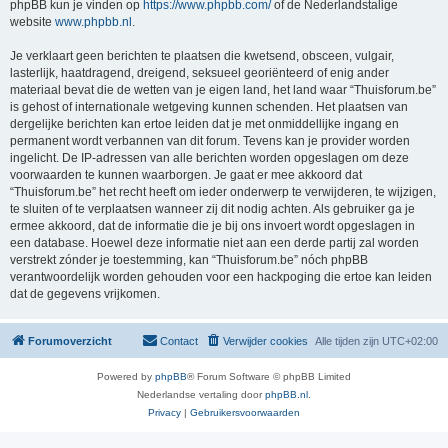
phpBB kun je vinden op
https://www.phpbb.com/
of de Nederlandstalige
website
www.phpbb.nl
.
Je verklaart geen berichten te plaatsen die kwetsend, obsceen, vulgair,
lasterlijk, haatdragend, dreigend, seksueel georiënteerd of enig ander
materiaal bevat die de wetten van je eigen land, het land waar “Thuisforum.be”
is gehost of internationale wetgeving kunnen schenden. Het plaatsen van
dergelijke berichten kan ertoe leiden dat je met onmiddellijke ingang en
permanent wordt verbannen van dit forum. Tevens kan je provider worden
ingelicht. De IP-adressen van alle berichten worden opgeslagen om deze
voorwaarden te kunnen waarborgen. Je gaat er mee akkoord dat
“Thuisforum.be” het recht heeft om ieder onderwerp te verwijderen, te wijzigen,
te sluiten of te verplaatsen wanneer zij dit nodig achten. Als gebruiker ga je
ermee akkoord, dat de informatie die je bij ons invoert wordt opgeslagen in
een database. Hoewel deze informatie niet aan een derde partij zal worden
verstrekt zónder je toestemming, kan “Thuisforum.be” nóch phpBB
verantwoordelijk worden gehouden voor een hackpoging die ertoe kan leiden
dat de gegevens vrijkomen.
Forumoverzicht
Contact
Verwijder cookies
Alle tijden zijn
UTC+02:00
Powered by
phpBB
® Forum Software © phpBB Limited
Nederlandse vertaling door
phpBB.nl
.
Privacy
|
Gebruikersvoorwaarden