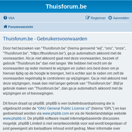
Thuisforum.be
V&A
Registreer
Aanmelden
Forumoverzicht
Thuisforum.be - Gebruikersvoorwaarden
Door het bezoeken van “Thuisforum.be” (hierna genoemd “wij”, “ons”, “onze”,
“Thuisforum.be”, “https://thuisforum.be”), ga je automatisch akkoord met de
voorwaarden. Als je niet akkoord gaat met deze voorwaarden, bezoek of
gebruik “Thuisforum.be” dan niet langer. We hebben het recht om de
voorwaarden op ieder moment te wijzigen en zullen ons best doen om je
hiervan tijdig op de hoogte te brengen, het is echter aan te raden om zelf de
voorwaarden regelmatig te controleren op wijzigingen. Ga je niet akkoord met
deze wijzigingen, maak dan niet langer gebruik van “Thuisforum.be”. Blijf je
gebruik maken van “Thuisforum.be”, dan ga je automatisch akkoord met de
wijzigingen en of toevoegingen.
Dit forum draait op phpBB. phpBB is een bulletinboardoplossing die is
uitgebracht onder de “
GNU General Public License v2
” (hierna “GPL”) en kan
gedownload worden via
www.phpbb.com
en via de Nederlandstalige website
www.phpbb.nl
. De phpBB-software maakt internetgebaseerde discussies
mogelijk. phpBB Limited is niet verantwoordelijk voor wat wordt toegestaan of
juist geweigerd als toelaatbare inhoud en/of gedrag. Meer informatie over