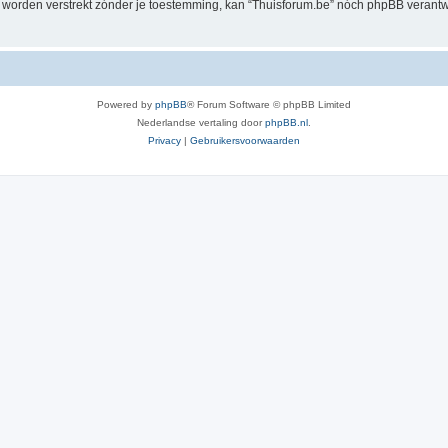
al worden verstrekt zónder je toestemming, kan “Thuisforum.be” nóch phpBB veran
Powered by
phpBB
® Forum Software © phpBB Limited
Nederlandse vertaling door
phpBB.nl
.
Privacy
|
Gebruikersvoorwaarden