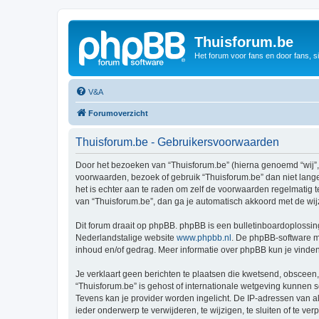
Thuisforum.be
Het forum voor fans en door fans, s
V&A
Forumoverzicht
Thuisforum.be - Gebruikersvoorwaarden
Door het bezoeken van “Thuisforum.be” (hierna genoemd “wij”, “
voorwaarden, bezoek of gebruik “Thuisforum.be” dan niet lange
het is echter aan te raden om zelf de voorwaarden regelmatig t
van “Thuisforum.be”, dan ga je automatisch akkoord met de wij
Dit forum draait op phpBB. phpBB is een bulletinboardoplossing
Nederlandstalige website
www.phpbb.nl
. De phpBB-software ma
inhoud en/of gedrag. Meer informatie over phpBB kun je vinde
Je verklaart geen berichten te plaatsen die kwetsend, obsceen, 
“Thuisforum.be” is gehost of internationale wetgeving kunnen 
Tevens kan je provider worden ingelicht. De IP-adressen van 
ieder onderwerp te verwijderen, te wijzigen, te sluiten of te ve