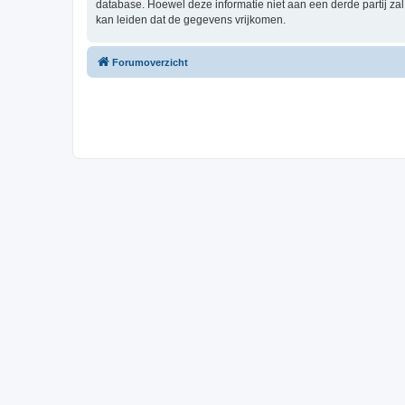
database. Hoewel deze informatie niet aan een derde partij z
kan leiden dat de gegevens vrijkomen.
Forumoverzicht