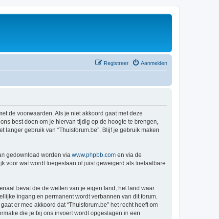
Registreer
Aanmelden
 met de voorwaarden. Als je niet akkoord gaat met deze
ns best doen om je hiervan tijdig op de hoogte te brengen,
t langer gebruik van “Thuisforum.be”. Blijf je gebruik maken
 kan gedownload worden via
www.phpbb.com
en via de
k voor wat wordt toegestaan of juist geweigerd als toelaatbare
eriaal bevat die de wetten van je eigen land, het land waar
dellijke ingang en permanent wordt verbannen van dit forum.
aat er mee akkoord dat “Thuisforum.be” het recht heeft om
formatie die je bij ons invoert wordt opgeslagen in een