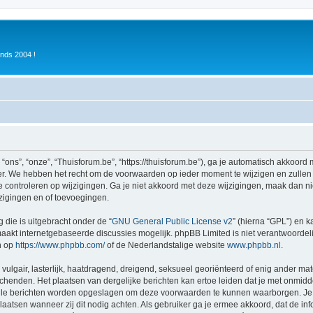
inds 2004 !
ons”, “onze”, “Thuisforum.be”, “https://thuisforum.be”), ga je automatisch akkoord
r. We hebben het recht om de voorwaarden op ieder moment te wijzigen en zullen o
e controleren op wijzigingen. Ga je niet akkoord met deze wijzigingen, maak dan nie
zigingen en of toevoegingen.
 die is uitgebracht onder de “
GNU General Public License v2
” (hierna “GPL”) en
akt internetgebaseerde discussies mogelijk. phpBB Limited is niet verantwoordelij
n op
https://www.phpbb.com/
of de Nederlandstalige website
www.phpbb.nl
.
vulgair, lasterlijk, haatdragend, dreigend, seksueel georiënteerd of enig ander mat
schenden. Het plaatsen van dergelijke berichten kan ertoe leiden dat je met onmid
alle berichten worden opgeslagen om deze voorwaarden te kunnen waarborgen. Je g
rplaatsen wanneer zij dit nodig achten. Als gebruiker ga je ermee akkoord, dat de in