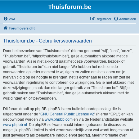
Thuisforum.be
V&A
Registreer
Aanmelden
Forumoverzicht
Thuisforum.be - Gebruikersvoorwaarden
Door het bezoeken van “Thuisforum.be” (hierna genoemd “wij”, “ons”, “onze”,
“Thuisforum.be”, “https://thuisforum.be”), ga je automatisch akkoord met de
voorwaarden. Als je niet akkoord gaat met deze voorwaarden, bezoek of
gebruik “Thuisforum.be” dan niet langer. We hebben het recht om de
voorwaarden op ieder moment te wijzigen en zullen ons best doen om je
hiervan tijdig op de hoogte te brengen, het is echter aan te raden om zelf de
voorwaarden regelmatig te controleren op wijzigingen. Ga je niet akkoord met
deze wijzigingen, maak dan niet langer gebruik van “Thuisforum.be”. Blijf je
gebruik maken van “Thuisforum.be”, dan ga je automatisch akkoord met de
wijzigingen en of toevoegingen.
Dit forum draait op phpBB. phpBB is een bulletinboardoplossing die is
uitgebracht onder de “
GNU General Public License v2
” (hierna “GPL”) en kan
gedownload worden via
www.phpbb.com
en via de Nederlandstalige website
www.phpbb.nl
. De phpBB-software maakt internetgebaseerde discussies
mogelijk. phpBB Limited is niet verantwoordelijk voor wat wordt toegestaan of
juist geweigerd als toelaatbare inhoud en/of gedrag. Meer informatie over