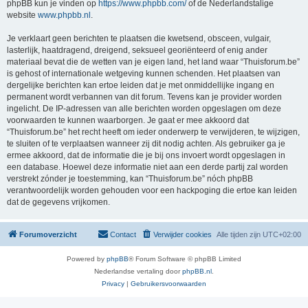
phpBB kun je vinden op
https://www.phpbb.com/
of de Nederlandstalige
website
www.phpbb.nl
.
Je verklaart geen berichten te plaatsen die kwetsend, obsceen, vulgair,
lasterlijk, haatdragend, dreigend, seksueel georiënteerd of enig ander
materiaal bevat die de wetten van je eigen land, het land waar “Thuisforum.be”
is gehost of internationale wetgeving kunnen schenden. Het plaatsen van
dergelijke berichten kan ertoe leiden dat je met onmiddellijke ingang en
permanent wordt verbannen van dit forum. Tevens kan je provider worden
ingelicht. De IP-adressen van alle berichten worden opgeslagen om deze
voorwaarden te kunnen waarborgen. Je gaat er mee akkoord dat
“Thuisforum.be” het recht heeft om ieder onderwerp te verwijderen, te wijzigen,
te sluiten of te verplaatsen wanneer zij dit nodig achten. Als gebruiker ga je
ermee akkoord, dat de informatie die je bij ons invoert wordt opgeslagen in
een database. Hoewel deze informatie niet aan een derde partij zal worden
verstrekt zónder je toestemming, kan “Thuisforum.be” nóch phpBB
verantwoordelijk worden gehouden voor een hackpoging die ertoe kan leiden
dat de gegevens vrijkomen.
Forumoverzicht
Contact
Verwijder cookies
Alle tijden zijn
UTC+02:00
Powered by
phpBB
® Forum Software © phpBB Limited
Nederlandse vertaling door
phpBB.nl
.
Privacy
|
Gebruikersvoorwaarden