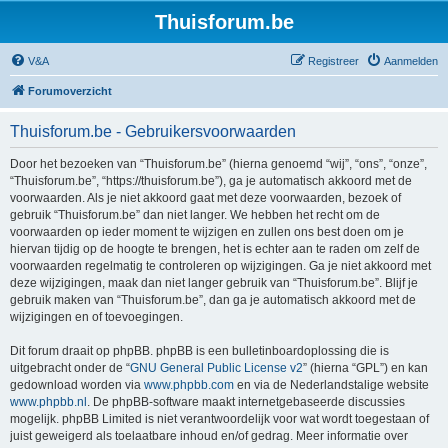
Thuisforum.be
V&A
Registreer
Aanmelden
Forumoverzicht
Thuisforum.be - Gebruikersvoorwaarden
Door het bezoeken van “Thuisforum.be” (hierna genoemd “wij”, “ons”, “onze”,
“Thuisforum.be”, “https://thuisforum.be”), ga je automatisch akkoord met de
voorwaarden. Als je niet akkoord gaat met deze voorwaarden, bezoek of
gebruik “Thuisforum.be” dan niet langer. We hebben het recht om de
voorwaarden op ieder moment te wijzigen en zullen ons best doen om je
hiervan tijdig op de hoogte te brengen, het is echter aan te raden om zelf de
voorwaarden regelmatig te controleren op wijzigingen. Ga je niet akkoord met
deze wijzigingen, maak dan niet langer gebruik van “Thuisforum.be”. Blijf je
gebruik maken van “Thuisforum.be”, dan ga je automatisch akkoord met de
wijzigingen en of toevoegingen.
Dit forum draait op phpBB. phpBB is een bulletinboardoplossing die is
uitgebracht onder de “
GNU General Public License v2
” (hierna “GPL”) en kan
gedownload worden via
www.phpbb.com
en via de Nederlandstalige website
www.phpbb.nl
. De phpBB-software maakt internetgebaseerde discussies
mogelijk. phpBB Limited is niet verantwoordelijk voor wat wordt toegestaan of
juist geweigerd als toelaatbare inhoud en/of gedrag. Meer informatie over