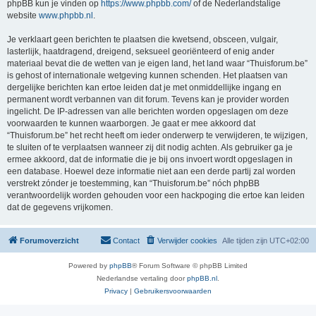
phpBB kun je vinden op
https://www.phpbb.com/
of de Nederlandstalige
website
www.phpbb.nl
.
Je verklaart geen berichten te plaatsen die kwetsend, obsceen, vulgair,
lasterlijk, haatdragend, dreigend, seksueel georiënteerd of enig ander
materiaal bevat die de wetten van je eigen land, het land waar “Thuisforum.be”
is gehost of internationale wetgeving kunnen schenden. Het plaatsen van
dergelijke berichten kan ertoe leiden dat je met onmiddellijke ingang en
permanent wordt verbannen van dit forum. Tevens kan je provider worden
ingelicht. De IP-adressen van alle berichten worden opgeslagen om deze
voorwaarden te kunnen waarborgen. Je gaat er mee akkoord dat
“Thuisforum.be” het recht heeft om ieder onderwerp te verwijderen, te wijzigen,
te sluiten of te verplaatsen wanneer zij dit nodig achten. Als gebruiker ga je
ermee akkoord, dat de informatie die je bij ons invoert wordt opgeslagen in
een database. Hoewel deze informatie niet aan een derde partij zal worden
verstrekt zónder je toestemming, kan “Thuisforum.be” nóch phpBB
verantwoordelijk worden gehouden voor een hackpoging die ertoe kan leiden
dat de gegevens vrijkomen.
Forumoverzicht
Contact
Verwijder cookies
Alle tijden zijn
UTC+02:00
Powered by
phpBB
® Forum Software © phpBB Limited
Nederlandse vertaling door
phpBB.nl
.
Privacy
|
Gebruikersvoorwaarden