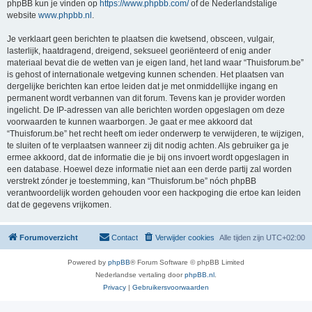
phpBB kun je vinden op
https://www.phpbb.com/
of de Nederlandstalige
website
www.phpbb.nl
.
Je verklaart geen berichten te plaatsen die kwetsend, obsceen, vulgair,
lasterlijk, haatdragend, dreigend, seksueel georiënteerd of enig ander
materiaal bevat die de wetten van je eigen land, het land waar “Thuisforum.be”
is gehost of internationale wetgeving kunnen schenden. Het plaatsen van
dergelijke berichten kan ertoe leiden dat je met onmiddellijke ingang en
permanent wordt verbannen van dit forum. Tevens kan je provider worden
ingelicht. De IP-adressen van alle berichten worden opgeslagen om deze
voorwaarden te kunnen waarborgen. Je gaat er mee akkoord dat
“Thuisforum.be” het recht heeft om ieder onderwerp te verwijderen, te wijzigen,
te sluiten of te verplaatsen wanneer zij dit nodig achten. Als gebruiker ga je
ermee akkoord, dat de informatie die je bij ons invoert wordt opgeslagen in
een database. Hoewel deze informatie niet aan een derde partij zal worden
verstrekt zónder je toestemming, kan “Thuisforum.be” nóch phpBB
verantwoordelijk worden gehouden voor een hackpoging die ertoe kan leiden
dat de gegevens vrijkomen.
Forumoverzicht
Contact
Verwijder cookies
Alle tijden zijn
UTC+02:00
Powered by
phpBB
® Forum Software © phpBB Limited
Nederlandse vertaling door
phpBB.nl
.
Privacy
|
Gebruikersvoorwaarden