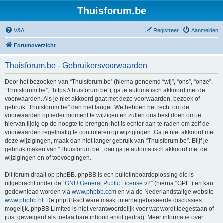
Thuisforum.be
V&A
Registreer
Aanmelden
Forumoverzicht
Thuisforum.be - Gebruikersvoorwaarden
Door het bezoeken van “Thuisforum.be” (hierna genoemd “wij”, “ons”, “onze”,
“Thuisforum.be”, “https://thuisforum.be”), ga je automatisch akkoord met de
voorwaarden. Als je niet akkoord gaat met deze voorwaarden, bezoek of
gebruik “Thuisforum.be” dan niet langer. We hebben het recht om de
voorwaarden op ieder moment te wijzigen en zullen ons best doen om je
hiervan tijdig op de hoogte te brengen, het is echter aan te raden om zelf de
voorwaarden regelmatig te controleren op wijzigingen. Ga je niet akkoord met
deze wijzigingen, maak dan niet langer gebruik van “Thuisforum.be”. Blijf je
gebruik maken van “Thuisforum.be”, dan ga je automatisch akkoord met de
wijzigingen en of toevoegingen.
Dit forum draait op phpBB. phpBB is een bulletinboardoplossing die is
uitgebracht onder de “
GNU General Public License v2
” (hierna “GPL”) en kan
gedownload worden via
www.phpbb.com
en via de Nederlandstalige website
www.phpbb.nl
. De phpBB-software maakt internetgebaseerde discussies
mogelijk. phpBB Limited is niet verantwoordelijk voor wat wordt toegestaan of
juist geweigerd als toelaatbare inhoud en/of gedrag. Meer informatie over