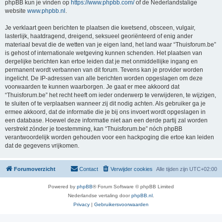
phpBB kun je vinden op
https://www.phpbb.com/
of de Nederlandstalige
website
www.phpbb.nl
.
Je verklaart geen berichten te plaatsen die kwetsend, obsceen, vulgair,
lasterlijk, haatdragend, dreigend, seksueel georiënteerd of enig ander
materiaal bevat die de wetten van je eigen land, het land waar “Thuisforum.be”
is gehost of internationale wetgeving kunnen schenden. Het plaatsen van
dergelijke berichten kan ertoe leiden dat je met onmiddellijke ingang en
permanent wordt verbannen van dit forum. Tevens kan je provider worden
ingelicht. De IP-adressen van alle berichten worden opgeslagen om deze
voorwaarden te kunnen waarborgen. Je gaat er mee akkoord dat
“Thuisforum.be” het recht heeft om ieder onderwerp te verwijderen, te wijzigen,
te sluiten of te verplaatsen wanneer zij dit nodig achten. Als gebruiker ga je
ermee akkoord, dat de informatie die je bij ons invoert wordt opgeslagen in
een database. Hoewel deze informatie niet aan een derde partij zal worden
verstrekt zónder je toestemming, kan “Thuisforum.be” nóch phpBB
verantwoordelijk worden gehouden voor een hackpoging die ertoe kan leiden
dat de gegevens vrijkomen.
Forumoverzicht
Contact
Verwijder cookies
Alle tijden zijn
UTC+02:00
Powered by
phpBB
® Forum Software © phpBB Limited
Nederlandse vertaling door
phpBB.nl
.
Privacy
|
Gebruikersvoorwaarden