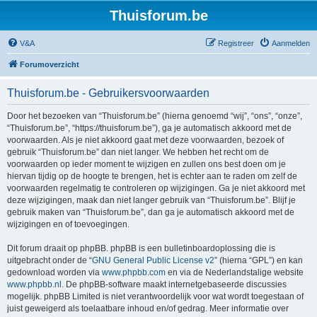
Thuisforum.be
V&A
Registreer
Aanmelden
Forumoverzicht
Thuisforum.be - Gebruikersvoorwaarden
Door het bezoeken van “Thuisforum.be” (hierna genoemd “wij”, “ons”, “onze”,
“Thuisforum.be”, “https://thuisforum.be”), ga je automatisch akkoord met de
voorwaarden. Als je niet akkoord gaat met deze voorwaarden, bezoek of
gebruik “Thuisforum.be” dan niet langer. We hebben het recht om de
voorwaarden op ieder moment te wijzigen en zullen ons best doen om je
hiervan tijdig op de hoogte te brengen, het is echter aan te raden om zelf de
voorwaarden regelmatig te controleren op wijzigingen. Ga je niet akkoord met
deze wijzigingen, maak dan niet langer gebruik van “Thuisforum.be”. Blijf je
gebruik maken van “Thuisforum.be”, dan ga je automatisch akkoord met de
wijzigingen en of toevoegingen.
Dit forum draait op phpBB. phpBB is een bulletinboardoplossing die is
uitgebracht onder de “
GNU General Public License v2
” (hierna “GPL”) en kan
gedownload worden via
www.phpbb.com
en via de Nederlandstalige website
www.phpbb.nl
. De phpBB-software maakt internetgebaseerde discussies
mogelijk. phpBB Limited is niet verantwoordelijk voor wat wordt toegestaan of
juist geweigerd als toelaatbare inhoud en/of gedrag. Meer informatie over