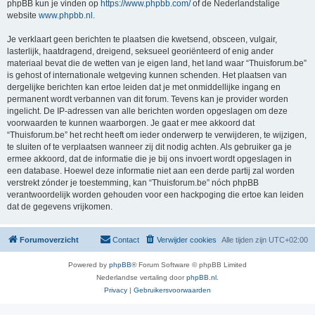
phpBB kun je vinden op
https://www.phpbb.com/
of de Nederlandstalige
website
www.phpbb.nl
.
Je verklaart geen berichten te plaatsen die kwetsend, obsceen, vulgair,
lasterlijk, haatdragend, dreigend, seksueel georiënteerd of enig ander
materiaal bevat die de wetten van je eigen land, het land waar “Thuisforum.be”
is gehost of internationale wetgeving kunnen schenden. Het plaatsen van
dergelijke berichten kan ertoe leiden dat je met onmiddellijke ingang en
permanent wordt verbannen van dit forum. Tevens kan je provider worden
ingelicht. De IP-adressen van alle berichten worden opgeslagen om deze
voorwaarden te kunnen waarborgen. Je gaat er mee akkoord dat
“Thuisforum.be” het recht heeft om ieder onderwerp te verwijderen, te wijzigen,
te sluiten of te verplaatsen wanneer zij dit nodig achten. Als gebruiker ga je
ermee akkoord, dat de informatie die je bij ons invoert wordt opgeslagen in
een database. Hoewel deze informatie niet aan een derde partij zal worden
verstrekt zónder je toestemming, kan “Thuisforum.be” nóch phpBB
verantwoordelijk worden gehouden voor een hackpoging die ertoe kan leiden
dat de gegevens vrijkomen.
Forumoverzicht
Contact
Verwijder cookies
Alle tijden zijn
UTC+02:00
Powered by
phpBB
® Forum Software © phpBB Limited
Nederlandse vertaling door
phpBB.nl
.
Privacy
|
Gebruikersvoorwaarden