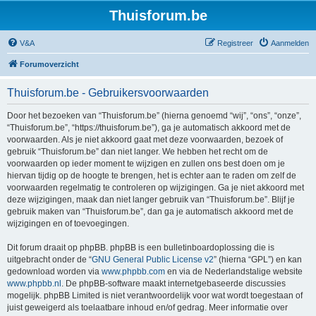
Thuisforum.be
V&A
Registreer
Aanmelden
Forumoverzicht
Thuisforum.be - Gebruikersvoorwaarden
Door het bezoeken van “Thuisforum.be” (hierna genoemd “wij”, “ons”, “onze”,
“Thuisforum.be”, “https://thuisforum.be”), ga je automatisch akkoord met de
voorwaarden. Als je niet akkoord gaat met deze voorwaarden, bezoek of
gebruik “Thuisforum.be” dan niet langer. We hebben het recht om de
voorwaarden op ieder moment te wijzigen en zullen ons best doen om je
hiervan tijdig op de hoogte te brengen, het is echter aan te raden om zelf de
voorwaarden regelmatig te controleren op wijzigingen. Ga je niet akkoord met
deze wijzigingen, maak dan niet langer gebruik van “Thuisforum.be”. Blijf je
gebruik maken van “Thuisforum.be”, dan ga je automatisch akkoord met de
wijzigingen en of toevoegingen.
Dit forum draait op phpBB. phpBB is een bulletinboardoplossing die is
uitgebracht onder de “
GNU General Public License v2
” (hierna “GPL”) en kan
gedownload worden via
www.phpbb.com
en via de Nederlandstalige website
www.phpbb.nl
. De phpBB-software maakt internetgebaseerde discussies
mogelijk. phpBB Limited is niet verantwoordelijk voor wat wordt toegestaan of
juist geweigerd als toelaatbare inhoud en/of gedrag. Meer informatie over