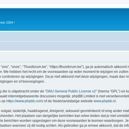
inds 2004 !
ons”, “onze”, “Thuisforum.be”, “https://thuisforum.be”), ga je automatisch akkoord
r. We hebben het recht om de voorwaarden op ieder moment te wijzigen en zullen o
e controleren op wijzigingen. Ga je niet akkoord met deze wijzigingen, maak dan nie
zigingen en of toevoegingen.
 die is uitgebracht onder de “
GNU General Public License v2
” (hierna “GPL”) en
akt internetgebaseerde discussies mogelijk. phpBB Limited is niet verantwoordelij
n op
https://www.phpbb.com/
of de Nederlandstalige website
www.phpbb.nl
.
vulgair, lasterlijk, haatdragend, dreigend, seksueel georiënteerd of enig ander mat
schenden. Het plaatsen van dergelijke berichten kan ertoe leiden dat je met onmid
alle berichten worden opgeslagen om deze voorwaarden te kunnen waarborgen. Je g
rplaatsen wanneer zij dit nodig achten. Als gebruiker ga je ermee akkoord, dat de in