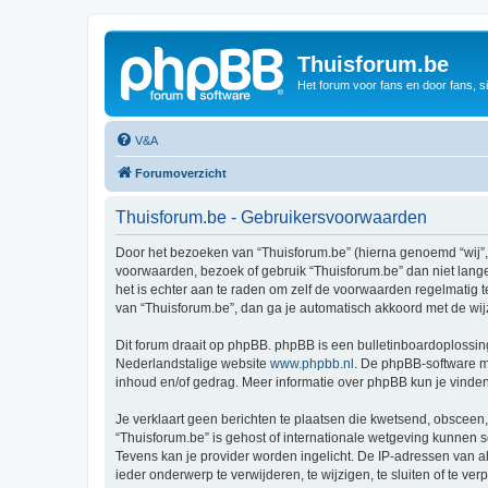
Thuisforum.be
Het forum voor fans en door fans, s
V&A
Forumoverzicht
Thuisforum.be - Gebruikersvoorwaarden
Door het bezoeken van “Thuisforum.be” (hierna genoemd “wij”, “
voorwaarden, bezoek of gebruik “Thuisforum.be” dan niet lange
het is echter aan te raden om zelf de voorwaarden regelmatig t
van “Thuisforum.be”, dan ga je automatisch akkoord met de wij
Dit forum draait op phpBB. phpBB is een bulletinboardoplossing
Nederlandstalige website
www.phpbb.nl
. De phpBB-software ma
inhoud en/of gedrag. Meer informatie over phpBB kun je vinde
Je verklaart geen berichten te plaatsen die kwetsend, obsceen, 
“Thuisforum.be” is gehost of internationale wetgeving kunnen 
Tevens kan je provider worden ingelicht. De IP-adressen van 
ieder onderwerp te verwijderen, te wijzigen, te sluiten of te ve