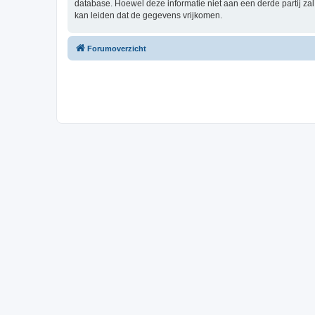
database. Hoewel deze informatie niet aan een derde partij z
kan leiden dat de gegevens vrijkomen.
Forumoverzicht