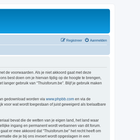
Registreer
Aanmelden
 met de voorwaarden. Als je niet akkoord gaat met deze
ns best doen om je hiervan tijdig op de hoogte te brengen,
t langer gebruik van “Thuisforum.be”. Blijf je gebruik maken
 kan gedownload worden via
www.phpbb.com
en via de
k voor wat wordt toegestaan of juist geweigerd als toelaatbare
eriaal bevat die de wetten van je eigen land, het land waar
dellijke ingang en permanent wordt verbannen van dit forum.
aat er mee akkoord dat “Thuisforum.be” het recht heeft om
formatie die je bij ons invoert wordt opgeslagen in een