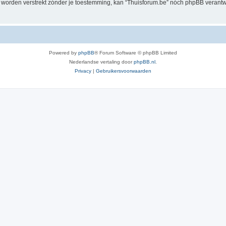
al worden verstrekt zónder je toestemming, kan “Thuisforum.be” nóch phpBB veran
Powered by
phpBB
® Forum Software © phpBB Limited
Nederlandse vertaling door
phpBB.nl
.
Privacy
|
Gebruikersvoorwaarden