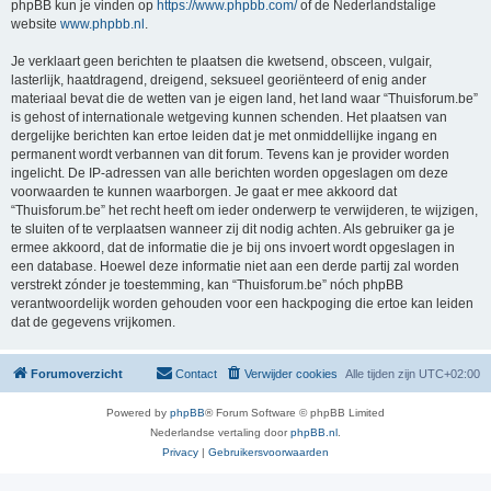
phpBB kun je vinden op
https://www.phpbb.com/
of de Nederlandstalige
website
www.phpbb.nl
.
Je verklaart geen berichten te plaatsen die kwetsend, obsceen, vulgair,
lasterlijk, haatdragend, dreigend, seksueel georiënteerd of enig ander
materiaal bevat die de wetten van je eigen land, het land waar “Thuisforum.be”
is gehost of internationale wetgeving kunnen schenden. Het plaatsen van
dergelijke berichten kan ertoe leiden dat je met onmiddellijke ingang en
permanent wordt verbannen van dit forum. Tevens kan je provider worden
ingelicht. De IP-adressen van alle berichten worden opgeslagen om deze
voorwaarden te kunnen waarborgen. Je gaat er mee akkoord dat
“Thuisforum.be” het recht heeft om ieder onderwerp te verwijderen, te wijzigen,
te sluiten of te verplaatsen wanneer zij dit nodig achten. Als gebruiker ga je
ermee akkoord, dat de informatie die je bij ons invoert wordt opgeslagen in
een database. Hoewel deze informatie niet aan een derde partij zal worden
verstrekt zónder je toestemming, kan “Thuisforum.be” nóch phpBB
verantwoordelijk worden gehouden voor een hackpoging die ertoe kan leiden
dat de gegevens vrijkomen.
Forumoverzicht
Contact
Verwijder cookies
Alle tijden zijn
UTC+02:00
Powered by
phpBB
® Forum Software © phpBB Limited
Nederlandse vertaling door
phpBB.nl
.
Privacy
|
Gebruikersvoorwaarden