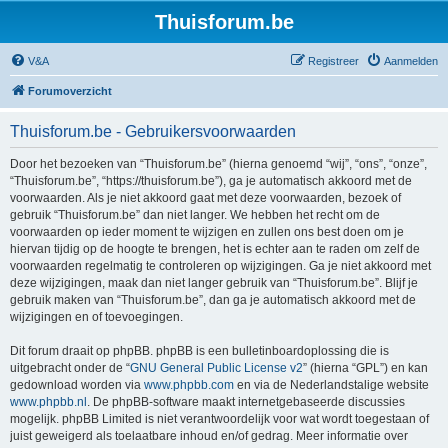
Thuisforum.be
V&A
Registreer
Aanmelden
Forumoverzicht
Thuisforum.be - Gebruikersvoorwaarden
Door het bezoeken van “Thuisforum.be” (hierna genoemd “wij”, “ons”, “onze”,
“Thuisforum.be”, “https://thuisforum.be”), ga je automatisch akkoord met de
voorwaarden. Als je niet akkoord gaat met deze voorwaarden, bezoek of
gebruik “Thuisforum.be” dan niet langer. We hebben het recht om de
voorwaarden op ieder moment te wijzigen en zullen ons best doen om je
hiervan tijdig op de hoogte te brengen, het is echter aan te raden om zelf de
voorwaarden regelmatig te controleren op wijzigingen. Ga je niet akkoord met
deze wijzigingen, maak dan niet langer gebruik van “Thuisforum.be”. Blijf je
gebruik maken van “Thuisforum.be”, dan ga je automatisch akkoord met de
wijzigingen en of toevoegingen.
Dit forum draait op phpBB. phpBB is een bulletinboardoplossing die is
uitgebracht onder de “
GNU General Public License v2
” (hierna “GPL”) en kan
gedownload worden via
www.phpbb.com
en via de Nederlandstalige website
www.phpbb.nl
. De phpBB-software maakt internetgebaseerde discussies
mogelijk. phpBB Limited is niet verantwoordelijk voor wat wordt toegestaan of
juist geweigerd als toelaatbare inhoud en/of gedrag. Meer informatie over