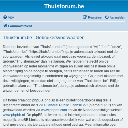
Thuisforum.be
V&A
Registreer
Aanmelden
Forumoverzicht
Thuisforum.be - Gebruikersvoorwaarden
Door het bezoeken van “Thuisforum.be” (hierna genoemd “wij”, “ons”, “onze”,
“Thuisforum.be”, “https://thuisforum.be”), ga je automatisch akkoord met de
voorwaarden. Als je niet akkoord gaat met deze voorwaarden, bezoek of
gebruik “Thuisforum.be” dan niet langer. We hebben het recht om de
voorwaarden op ieder moment te wijzigen en zullen ons best doen om je
hiervan tijdig op de hoogte te brengen, het is echter aan te raden om zelf de
voorwaarden regelmatig te controleren op wijzigingen. Ga je niet akkoord met
deze wijzigingen, maak dan niet langer gebruik van “Thuisforum.be”. Blijf je
gebruik maken van “Thuisforum.be”, dan ga je automatisch akkoord met de
wijzigingen en of toevoegingen.
Dit forum draait op phpBB. phpBB is een bulletinboardoplossing die is
uitgebracht onder de “
GNU General Public License v2
” (hierna “GPL”) en kan
gedownload worden via
www.phpbb.com
en via de Nederlandstalige website
www.phpbb.nl
. De phpBB-software maakt internetgebaseerde discussies
mogelijk. phpBB Limited is niet verantwoordelijk voor wat wordt toegestaan of
juist geweigerd als toelaatbare inhoud en/of gedrag. Meer informatie over