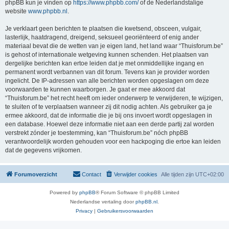
phpBB kun je vinden op
https://www.phpbb.com/
of de Nederlandstalige
website
www.phpbb.nl
.
Je verklaart geen berichten te plaatsen die kwetsend, obsceen, vulgair,
lasterlijk, haatdragend, dreigend, seksueel georiënteerd of enig ander
materiaal bevat die de wetten van je eigen land, het land waar “Thuisforum.be”
is gehost of internationale wetgeving kunnen schenden. Het plaatsen van
dergelijke berichten kan ertoe leiden dat je met onmiddellijke ingang en
permanent wordt verbannen van dit forum. Tevens kan je provider worden
ingelicht. De IP-adressen van alle berichten worden opgeslagen om deze
voorwaarden te kunnen waarborgen. Je gaat er mee akkoord dat
“Thuisforum.be” het recht heeft om ieder onderwerp te verwijderen, te wijzigen,
te sluiten of te verplaatsen wanneer zij dit nodig achten. Als gebruiker ga je
ermee akkoord, dat de informatie die je bij ons invoert wordt opgeslagen in
een database. Hoewel deze informatie niet aan een derde partij zal worden
verstrekt zónder je toestemming, kan “Thuisforum.be” nóch phpBB
verantwoordelijk worden gehouden voor een hackpoging die ertoe kan leiden
dat de gegevens vrijkomen.
Forumoverzicht
Contact
Verwijder cookies
Alle tijden zijn
UTC+02:00
Powered by
phpBB
® Forum Software © phpBB Limited
Nederlandse vertaling door
phpBB.nl
.
Privacy
|
Gebruikersvoorwaarden