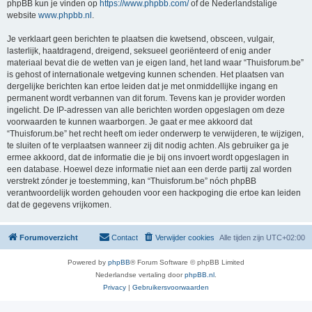
phpBB kun je vinden op
https://www.phpbb.com/
of de Nederlandstalige
website
www.phpbb.nl
.
Je verklaart geen berichten te plaatsen die kwetsend, obsceen, vulgair,
lasterlijk, haatdragend, dreigend, seksueel georiënteerd of enig ander
materiaal bevat die de wetten van je eigen land, het land waar “Thuisforum.be”
is gehost of internationale wetgeving kunnen schenden. Het plaatsen van
dergelijke berichten kan ertoe leiden dat je met onmiddellijke ingang en
permanent wordt verbannen van dit forum. Tevens kan je provider worden
ingelicht. De IP-adressen van alle berichten worden opgeslagen om deze
voorwaarden te kunnen waarborgen. Je gaat er mee akkoord dat
“Thuisforum.be” het recht heeft om ieder onderwerp te verwijderen, te wijzigen,
te sluiten of te verplaatsen wanneer zij dit nodig achten. Als gebruiker ga je
ermee akkoord, dat de informatie die je bij ons invoert wordt opgeslagen in
een database. Hoewel deze informatie niet aan een derde partij zal worden
verstrekt zónder je toestemming, kan “Thuisforum.be” nóch phpBB
verantwoordelijk worden gehouden voor een hackpoging die ertoe kan leiden
dat de gegevens vrijkomen.
Forumoverzicht
Contact
Verwijder cookies
Alle tijden zijn
UTC+02:00
Powered by
phpBB
® Forum Software © phpBB Limited
Nederlandse vertaling door
phpBB.nl
.
Privacy
|
Gebruikersvoorwaarden