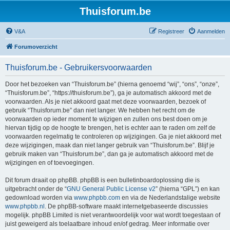
Thuisforum.be
V&A
Registreer
Aanmelden
Forumoverzicht
Thuisforum.be - Gebruikersvoorwaarden
Door het bezoeken van “Thuisforum.be” (hierna genoemd “wij”, “ons”, “onze”,
“Thuisforum.be”, “https://thuisforum.be”), ga je automatisch akkoord met de
voorwaarden. Als je niet akkoord gaat met deze voorwaarden, bezoek of
gebruik “Thuisforum.be” dan niet langer. We hebben het recht om de
voorwaarden op ieder moment te wijzigen en zullen ons best doen om je
hiervan tijdig op de hoogte te brengen, het is echter aan te raden om zelf de
voorwaarden regelmatig te controleren op wijzigingen. Ga je niet akkoord met
deze wijzigingen, maak dan niet langer gebruik van “Thuisforum.be”. Blijf je
gebruik maken van “Thuisforum.be”, dan ga je automatisch akkoord met de
wijzigingen en of toevoegingen.
Dit forum draait op phpBB. phpBB is een bulletinboardoplossing die is
uitgebracht onder de “
GNU General Public License v2
” (hierna “GPL”) en kan
gedownload worden via
www.phpbb.com
en via de Nederlandstalige website
www.phpbb.nl
. De phpBB-software maakt internetgebaseerde discussies
mogelijk. phpBB Limited is niet verantwoordelijk voor wat wordt toegestaan of
juist geweigerd als toelaatbare inhoud en/of gedrag. Meer informatie over