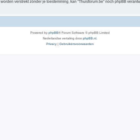
al worden verstrekt zónder je toestemming, kan “Thuisforum.be” nóch phpBB veran
Powered by
phpBB
® Forum Software © phpBB Limited
Nederlandse vertaling door
phpBB.nl
.
Privacy
|
Gebruikersvoorwaarden