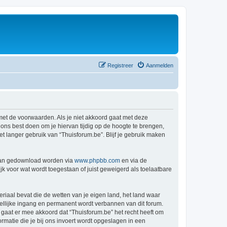
Registreer
Aanmelden
 met de voorwaarden. Als je niet akkoord gaat met deze
ns best doen om je hiervan tijdig op de hoogte te brengen,
t langer gebruik van “Thuisforum.be”. Blijf je gebruik maken
 kan gedownload worden via
www.phpbb.com
en via de
k voor wat wordt toegestaan of juist geweigerd als toelaatbare
eriaal bevat die de wetten van je eigen land, het land waar
dellijke ingang en permanent wordt verbannen van dit forum.
aat er mee akkoord dat “Thuisforum.be” het recht heeft om
formatie die je bij ons invoert wordt opgeslagen in een