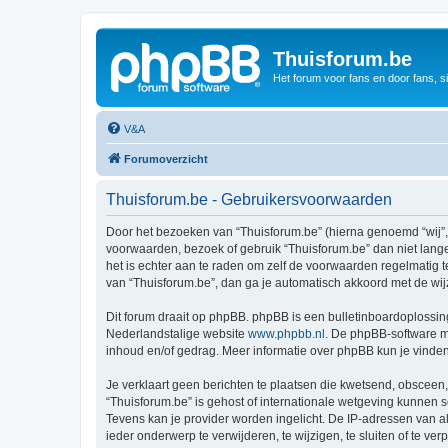
Thuisforum.be
Het forum voor fans en door fans, s
V&A
Forumoverzicht
Thuisforum.be - Gebruikersvoorwaarden
Door het bezoeken van “Thuisforum.be” (hierna genoemd “wij”, “
voorwaarden, bezoek of gebruik “Thuisforum.be” dan niet lange
het is echter aan te raden om zelf de voorwaarden regelmatig t
van “Thuisforum.be”, dan ga je automatisch akkoord met de wij
Dit forum draait op phpBB. phpBB is een bulletinboardoplossing
Nederlandstalige website
www.phpbb.nl
. De phpBB-software ma
inhoud en/of gedrag. Meer informatie over phpBB kun je vinde
Je verklaart geen berichten te plaatsen die kwetsend, obsceen, 
“Thuisforum.be” is gehost of internationale wetgeving kunnen 
Tevens kan je provider worden ingelicht. De IP-adressen van 
ieder onderwerp te verwijderen, te wijzigen, te sluiten of te ve