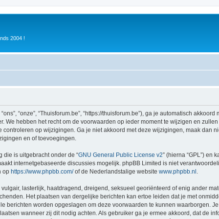
inds 2004 !
ons”, “onze”, “Thuisforum.be”, “https://thuisforum.be”), ga je automatisch akkoord
r. We hebben het recht om de voorwaarden op ieder moment te wijzigen en zullen o
e controleren op wijzigingen. Ga je niet akkoord met deze wijzigingen, maak dan nie
zigingen en of toevoegingen.
 die is uitgebracht onder de “
GNU General Public License v2
” (hierna “GPL”) en
akt internetgebaseerde discussies mogelijk. phpBB Limited is niet verantwoordelij
n op
https://www.phpbb.com/
of de Nederlandstalige website
www.phpbb.nl
.
vulgair, lasterlijk, haatdragend, dreigend, seksueel georiënteerd of enig ander mat
schenden. Het plaatsen van dergelijke berichten kan ertoe leiden dat je met onmid
alle berichten worden opgeslagen om deze voorwaarden te kunnen waarborgen. Je g
rplaatsen wanneer zij dit nodig achten. Als gebruiker ga je ermee akkoord, dat de in