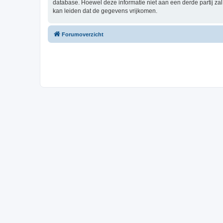
database. Hoewel deze informatie niet aan een derde partij z
kan leiden dat de gegevens vrijkomen.
Forumoverzicht