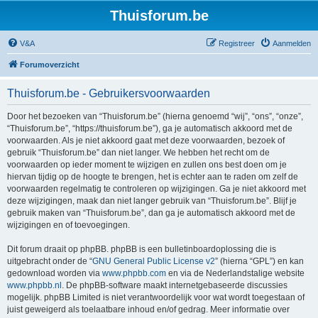
Thuisforum.be
V&A
Registreer
Aanmelden
Forumoverzicht
Thuisforum.be - Gebruikersvoorwaarden
Door het bezoeken van “Thuisforum.be” (hierna genoemd “wij”, “ons”, “onze”,
“Thuisforum.be”, “https://thuisforum.be”), ga je automatisch akkoord met de
voorwaarden. Als je niet akkoord gaat met deze voorwaarden, bezoek of
gebruik “Thuisforum.be” dan niet langer. We hebben het recht om de
voorwaarden op ieder moment te wijzigen en zullen ons best doen om je
hiervan tijdig op de hoogte te brengen, het is echter aan te raden om zelf de
voorwaarden regelmatig te controleren op wijzigingen. Ga je niet akkoord met
deze wijzigingen, maak dan niet langer gebruik van “Thuisforum.be”. Blijf je
gebruik maken van “Thuisforum.be”, dan ga je automatisch akkoord met de
wijzigingen en of toevoegingen.
Dit forum draait op phpBB. phpBB is een bulletinboardoplossing die is
uitgebracht onder de “
GNU General Public License v2
” (hierna “GPL”) en kan
gedownload worden via
www.phpbb.com
en via de Nederlandstalige website
www.phpbb.nl
. De phpBB-software maakt internetgebaseerde discussies
mogelijk. phpBB Limited is niet verantwoordelijk voor wat wordt toegestaan of
juist geweigerd als toelaatbare inhoud en/of gedrag. Meer informatie over