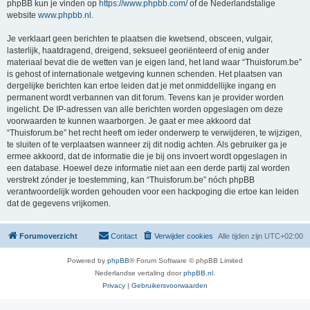
phpBB kun je vinden op
https://www.phpbb.com/
of de Nederlandstalige
website
www.phpbb.nl
.
Je verklaart geen berichten te plaatsen die kwetsend, obsceen, vulgair,
lasterlijk, haatdragend, dreigend, seksueel georiënteerd of enig ander
materiaal bevat die de wetten van je eigen land, het land waar “Thuisforum.be”
is gehost of internationale wetgeving kunnen schenden. Het plaatsen van
dergelijke berichten kan ertoe leiden dat je met onmiddellijke ingang en
permanent wordt verbannen van dit forum. Tevens kan je provider worden
ingelicht. De IP-adressen van alle berichten worden opgeslagen om deze
voorwaarden te kunnen waarborgen. Je gaat er mee akkoord dat
“Thuisforum.be” het recht heeft om ieder onderwerp te verwijderen, te wijzigen,
te sluiten of te verplaatsen wanneer zij dit nodig achten. Als gebruiker ga je
ermee akkoord, dat de informatie die je bij ons invoert wordt opgeslagen in
een database. Hoewel deze informatie niet aan een derde partij zal worden
verstrekt zónder je toestemming, kan “Thuisforum.be” nóch phpBB
verantwoordelijk worden gehouden voor een hackpoging die ertoe kan leiden
dat de gegevens vrijkomen.
Forumoverzicht
Contact
Verwijder cookies
Alle tijden zijn
UTC+02:00
Powered by
phpBB
® Forum Software © phpBB Limited
Nederlandse vertaling door
phpBB.nl
.
Privacy
|
Gebruikersvoorwaarden