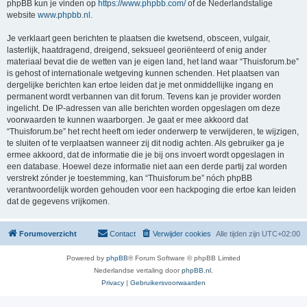
phpBB kun je vinden op
https://www.phpbb.com/
of de Nederlandstalige
website
www.phpbb.nl
.
Je verklaart geen berichten te plaatsen die kwetsend, obsceen, vulgair,
lasterlijk, haatdragend, dreigend, seksueel georiënteerd of enig ander
materiaal bevat die de wetten van je eigen land, het land waar “Thuisforum.be”
is gehost of internationale wetgeving kunnen schenden. Het plaatsen van
dergelijke berichten kan ertoe leiden dat je met onmiddellijke ingang en
permanent wordt verbannen van dit forum. Tevens kan je provider worden
ingelicht. De IP-adressen van alle berichten worden opgeslagen om deze
voorwaarden te kunnen waarborgen. Je gaat er mee akkoord dat
“Thuisforum.be” het recht heeft om ieder onderwerp te verwijderen, te wijzigen,
te sluiten of te verplaatsen wanneer zij dit nodig achten. Als gebruiker ga je
ermee akkoord, dat de informatie die je bij ons invoert wordt opgeslagen in
een database. Hoewel deze informatie niet aan een derde partij zal worden
verstrekt zónder je toestemming, kan “Thuisforum.be” nóch phpBB
verantwoordelijk worden gehouden voor een hackpoging die ertoe kan leiden
dat de gegevens vrijkomen.
Forumoverzicht
Contact
Verwijder cookies
Alle tijden zijn
UTC+02:00
Powered by
phpBB
® Forum Software © phpBB Limited
Nederlandse vertaling door
phpBB.nl
.
Privacy
|
Gebruikersvoorwaarden