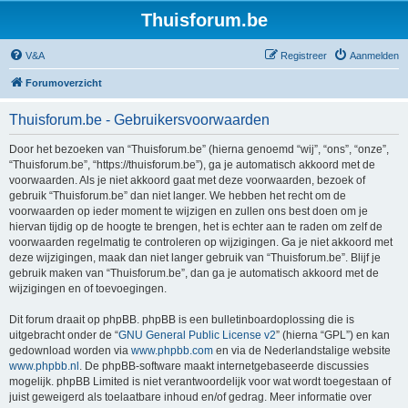
Thuisforum.be
V&A
Registreer
Aanmelden
Forumoverzicht
Thuisforum.be - Gebruikersvoorwaarden
Door het bezoeken van “Thuisforum.be” (hierna genoemd “wij”, “ons”, “onze”,
“Thuisforum.be”, “https://thuisforum.be”), ga je automatisch akkoord met de
voorwaarden. Als je niet akkoord gaat met deze voorwaarden, bezoek of
gebruik “Thuisforum.be” dan niet langer. We hebben het recht om de
voorwaarden op ieder moment te wijzigen en zullen ons best doen om je
hiervan tijdig op de hoogte te brengen, het is echter aan te raden om zelf de
voorwaarden regelmatig te controleren op wijzigingen. Ga je niet akkoord met
deze wijzigingen, maak dan niet langer gebruik van “Thuisforum.be”. Blijf je
gebruik maken van “Thuisforum.be”, dan ga je automatisch akkoord met de
wijzigingen en of toevoegingen.
Dit forum draait op phpBB. phpBB is een bulletinboardoplossing die is
uitgebracht onder de “
GNU General Public License v2
” (hierna “GPL”) en kan
gedownload worden via
www.phpbb.com
en via de Nederlandstalige website
www.phpbb.nl
. De phpBB-software maakt internetgebaseerde discussies
mogelijk. phpBB Limited is niet verantwoordelijk voor wat wordt toegestaan of
juist geweigerd als toelaatbare inhoud en/of gedrag. Meer informatie over