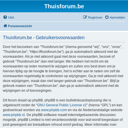
Thuisforum.be
V&A
Registreer
Aanmelden
Forumoverzicht
Thuisforum.be - Gebruikersvoorwaarden
Door het bezoeken van “Thuisforum.be” (hierna genoemd “wij”, “ons”, “onze”,
“Thuisforum.be”, “https://thuisforum.be”), ga je automatisch akkoord met de
voorwaarden. Als je niet akkoord gaat met deze voorwaarden, bezoek of
gebruik “Thuisforum.be” dan niet langer. We hebben het recht om de
voorwaarden op ieder moment te wijzigen en zullen ons best doen om je
hiervan tijdig op de hoogte te brengen, het is echter aan te raden om zelf de
voorwaarden regelmatig te controleren op wijzigingen. Ga je niet akkoord met
deze wijzigingen, maak dan niet langer gebruik van “Thuisforum.be”. Blijf je
gebruik maken van “Thuisforum.be”, dan ga je automatisch akkoord met de
wijzigingen en of toevoegingen.
Dit forum draait op phpBB. phpBB is een bulletinboardoplossing die is
uitgebracht onder de “
GNU General Public License v2
” (hierna “GPL”) en kan
gedownload worden via
www.phpbb.com
en via de Nederlandstalige website
www.phpbb.nl
. De phpBB-software maakt internetgebaseerde discussies
mogelijk. phpBB Limited is niet verantwoordelijk voor wat wordt toegestaan of
juist geweigerd als toelaatbare inhoud en/of gedrag. Meer informatie over