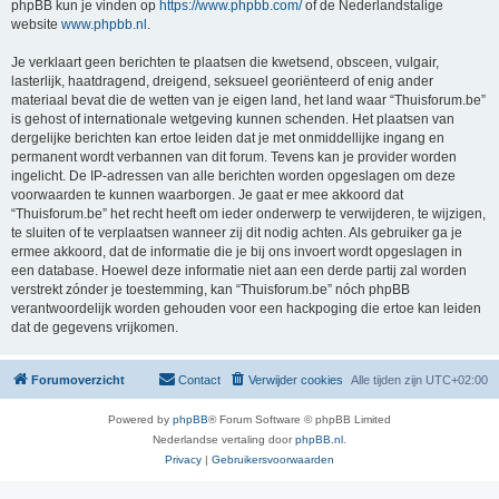
phpBB kun je vinden op
https://www.phpbb.com/
of de Nederlandstalige
website
www.phpbb.nl
.
Je verklaart geen berichten te plaatsen die kwetsend, obsceen, vulgair,
lasterlijk, haatdragend, dreigend, seksueel georiënteerd of enig ander
materiaal bevat die de wetten van je eigen land, het land waar “Thuisforum.be”
is gehost of internationale wetgeving kunnen schenden. Het plaatsen van
dergelijke berichten kan ertoe leiden dat je met onmiddellijke ingang en
permanent wordt verbannen van dit forum. Tevens kan je provider worden
ingelicht. De IP-adressen van alle berichten worden opgeslagen om deze
voorwaarden te kunnen waarborgen. Je gaat er mee akkoord dat
“Thuisforum.be” het recht heeft om ieder onderwerp te verwijderen, te wijzigen,
te sluiten of te verplaatsen wanneer zij dit nodig achten. Als gebruiker ga je
ermee akkoord, dat de informatie die je bij ons invoert wordt opgeslagen in
een database. Hoewel deze informatie niet aan een derde partij zal worden
verstrekt zónder je toestemming, kan “Thuisforum.be” nóch phpBB
verantwoordelijk worden gehouden voor een hackpoging die ertoe kan leiden
dat de gegevens vrijkomen.
Forumoverzicht
Contact
Verwijder cookies
Alle tijden zijn
UTC+02:00
Powered by
phpBB
® Forum Software © phpBB Limited
Nederlandse vertaling door
phpBB.nl
.
Privacy
|
Gebruikersvoorwaarden