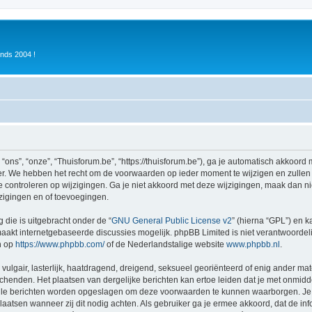
inds 2004 !
ons”, “onze”, “Thuisforum.be”, “https://thuisforum.be”), ga je automatisch akkoord
r. We hebben het recht om de voorwaarden op ieder moment te wijzigen en zullen o
e controleren op wijzigingen. Ga je niet akkoord met deze wijzigingen, maak dan nie
zigingen en of toevoegingen.
 die is uitgebracht onder de “
GNU General Public License v2
” (hierna “GPL”) en
akt internetgebaseerde discussies mogelijk. phpBB Limited is niet verantwoordelij
n op
https://www.phpbb.com/
of de Nederlandstalige website
www.phpbb.nl
.
vulgair, lasterlijk, haatdragend, dreigend, seksueel georiënteerd of enig ander mat
schenden. Het plaatsen van dergelijke berichten kan ertoe leiden dat je met onmid
alle berichten worden opgeslagen om deze voorwaarden te kunnen waarborgen. Je g
rplaatsen wanneer zij dit nodig achten. Als gebruiker ga je ermee akkoord, dat de in