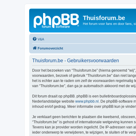
Thuisforum.be
Het forum voor fans en door fans, s
V&A
Forumoverzicht
Thuisforum.be - Gebruikersvoorwaarden
Door het bezoeken van “Thuisforum.be” (hierna genoemd “wij”, “
voorwaarden, bezoek of gebruik “Thuisforum.be” dan niet lange
het is echter aan te raden om zelf de voorwaarden regelmatig t
van “Thuisforum.be”, dan ga je automatisch akkoord met de wij
Dit forum draait op phpBB. phpBB is een bulletinboardoplossing
Nederlandstalige website
www.phpbb.nl
. De phpBB-software ma
inhoud en/of gedrag. Meer informatie over phpBB kun je vinde
Je verklaart geen berichten te plaatsen die kwetsend, obsceen, 
“Thuisforum.be” is gehost of internationale wetgeving kunnen 
Tevens kan je provider worden ingelicht. De IP-adressen van 
ieder onderwerp te verwijderen, te wijzigen, te sluiten of te ve