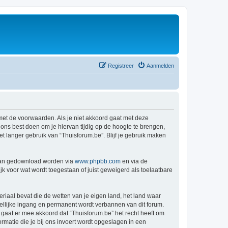
Registreer
Aanmelden
 met de voorwaarden. Als je niet akkoord gaat met deze
ns best doen om je hiervan tijdig op de hoogte te brengen,
t langer gebruik van “Thuisforum.be”. Blijf je gebruik maken
 kan gedownload worden via
www.phpbb.com
en via de
k voor wat wordt toegestaan of juist geweigerd als toelaatbare
eriaal bevat die de wetten van je eigen land, het land waar
dellijke ingang en permanent wordt verbannen van dit forum.
aat er mee akkoord dat “Thuisforum.be” het recht heeft om
formatie die je bij ons invoert wordt opgeslagen in een