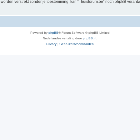
al worden verstrekt zónder je toestemming, kan “Thuisforum.be” nóch phpBB veran
Powered by
phpBB
® Forum Software © phpBB Limited
Nederlandse vertaling door
phpBB.nl
.
Privacy
|
Gebruikersvoorwaarden