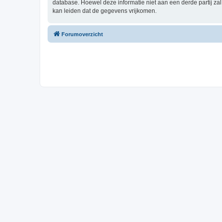
database. Hoewel deze informatie niet aan een derde partij z
kan leiden dat de gegevens vrijkomen.
Forumoverzicht