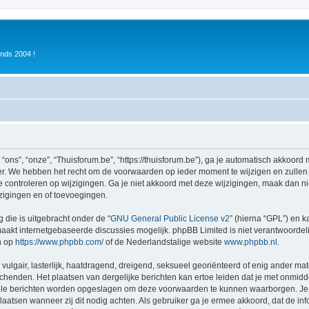
inds 2004 !
ons”, “onze”, “Thuisforum.be”, “https://thuisforum.be”), ga je automatisch akkoord
r. We hebben het recht om de voorwaarden op ieder moment te wijzigen en zullen o
e controleren op wijzigingen. Ga je niet akkoord met deze wijzigingen, maak dan nie
zigingen en of toevoegingen.
 die is uitgebracht onder de “
GNU General Public License v2
” (hierna “GPL”) en
akt internetgebaseerde discussies mogelijk. phpBB Limited is niet verantwoordelij
n op
https://www.phpbb.com/
of de Nederlandstalige website
www.phpbb.nl
.
vulgair, lasterlijk, haatdragend, dreigend, seksueel georiënteerd of enig ander mat
schenden. Het plaatsen van dergelijke berichten kan ertoe leiden dat je met onmid
alle berichten worden opgeslagen om deze voorwaarden te kunnen waarborgen. Je g
rplaatsen wanneer zij dit nodig achten. Als gebruiker ga je ermee akkoord, dat de in