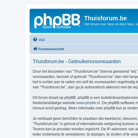
Thuisforum.be
Het forum voor fans en door fans, s
V&A
Forumoverzicht
Thuisforum.be - Gebruikersvoorwaarden
Door het bezoeken van “Thuisforum.be” (hierna genoemd “wij”, “
voorwaarden, bezoek of gebruik “Thuisforum.be” dan niet lange
het is echter aan te raden om zelf de voorwaarden regelmatig t
van “Thuisforum.be”, dan ga je automatisch akkoord met de wij
Dit forum draait op phpBB. phpBB is een bulletinboardoplossing
Nederlandstalige website
www.phpbb.nl
. De phpBB-software ma
inhoud en/of gedrag. Meer informatie over phpBB kun je vinde
Je verklaart geen berichten te plaatsen die kwetsend, obsceen, 
“Thuisforum.be” is gehost of internationale wetgeving kunnen 
Tevens kan je provider worden ingelicht. De IP-adressen van 
ieder onderwerp te verwijderen, te wijzigen, te sluiten of te ve