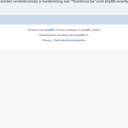
al worden verstrekt zónder je toestemming, kan “Thuisforum.be” nóch phpBB veran
Powered by
phpBB
® Forum Software © phpBB Limited
Nederlandse vertaling door
phpBB.nl
.
Privacy
|
Gebruikersvoorwaarden