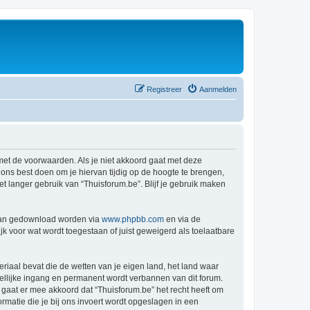
Registreer
Aanmelden
 met de voorwaarden. Als je niet akkoord gaat met deze
ns best doen om je hiervan tijdig op de hoogte te brengen,
t langer gebruik van “Thuisforum.be”. Blijf je gebruik maken
 kan gedownload worden via
www.phpbb.com
en via de
k voor wat wordt toegestaan of juist geweigerd als toelaatbare
eriaal bevat die de wetten van je eigen land, het land waar
dellijke ingang en permanent wordt verbannen van dit forum.
aat er mee akkoord dat “Thuisforum.be” het recht heeft om
formatie die je bij ons invoert wordt opgeslagen in een