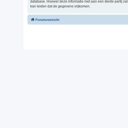
database. Hoewel deze informatie niet aan een derde partij z
kan leiden dat de gegevens vrijkomen.
Forumoverzicht