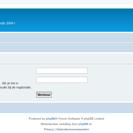
inds 2004 !
 Als je het e-
uikt bij de registratie.
Powered by
phpBB
® Forum Software © phpBB Limited
Nederlandse vertaling door
phpBB.nl
.
Privacy
|
Gebruikersvoorwaarden