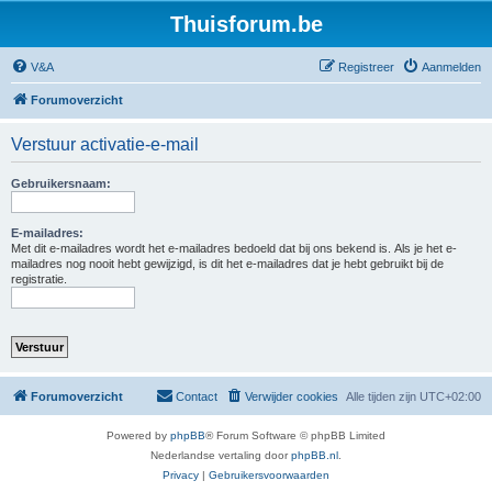
Thuisforum.be
V&A
Registreer
Aanmelden
Forumoverzicht
Verstuur activatie-e-mail
Gebruikersnaam:
E-mailadres:
Met dit e-mailadres wordt het e-mailadres bedoeld dat bij ons bekend is. Als je het e-
mailadres nog nooit hebt gewijzigd, is dit het e-mailadres dat je hebt gebruikt bij de
registratie.
Forumoverzicht
Contact
Verwijder cookies
Alle tijden zijn
UTC+02:00
Powered by
phpBB
® Forum Software © phpBB Limited
Nederlandse vertaling door
phpBB.nl
.
Privacy
|
Gebruikersvoorwaarden