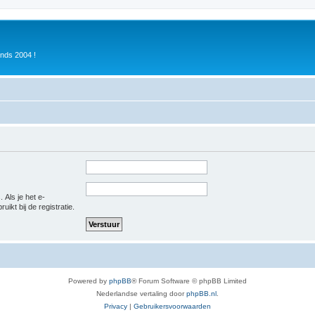
inds 2004 !
 Als je het e-
uikt bij de registratie.
Powered by
phpBB
® Forum Software © phpBB Limited
Nederlandse vertaling door
phpBB.nl
.
Privacy
|
Gebruikersvoorwaarden