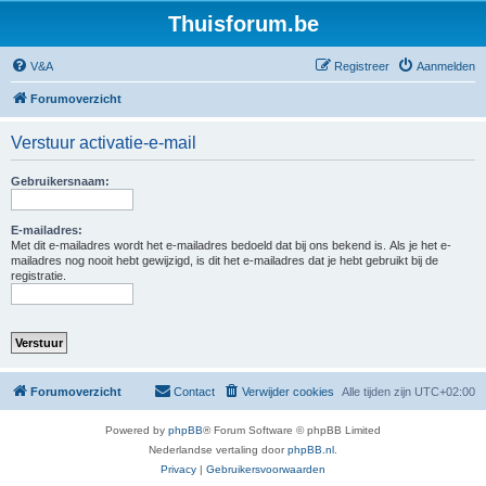
Thuisforum.be
V&A
Registreer
Aanmelden
Forumoverzicht
Verstuur activatie-e-mail
Gebruikersnaam:
E-mailadres:
Met dit e-mailadres wordt het e-mailadres bedoeld dat bij ons bekend is. Als je het e-
mailadres nog nooit hebt gewijzigd, is dit het e-mailadres dat je hebt gebruikt bij de
registratie.
Forumoverzicht
Contact
Verwijder cookies
Alle tijden zijn
UTC+02:00
Powered by
phpBB
® Forum Software © phpBB Limited
Nederlandse vertaling door
phpBB.nl
.
Privacy
|
Gebruikersvoorwaarden