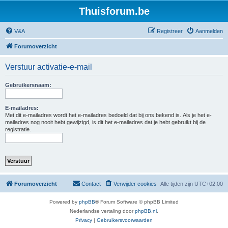
Thuisforum.be
V&A
Registreer
Aanmelden
Forumoverzicht
Verstuur activatie-e-mail
Gebruikersnaam:
E-mailadres:
Met dit e-mailadres wordt het e-mailadres bedoeld dat bij ons bekend is. Als je het e-
mailadres nog nooit hebt gewijzigd, is dit het e-mailadres dat je hebt gebruikt bij de
registratie.
Forumoverzicht
Contact
Verwijder cookies
Alle tijden zijn
UTC+02:00
Powered by
phpBB
® Forum Software © phpBB Limited
Nederlandse vertaling door
phpBB.nl
.
Privacy
|
Gebruikersvoorwaarden