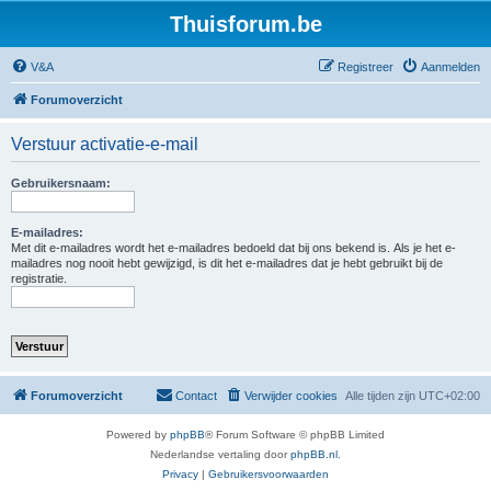
Thuisforum.be
V&A
Registreer
Aanmelden
Forumoverzicht
Verstuur activatie-e-mail
Gebruikersnaam:
E-mailadres:
Met dit e-mailadres wordt het e-mailadres bedoeld dat bij ons bekend is. Als je het e-
mailadres nog nooit hebt gewijzigd, is dit het e-mailadres dat je hebt gebruikt bij de
registratie.
Forumoverzicht
Contact
Verwijder cookies
Alle tijden zijn
UTC+02:00
Powered by
phpBB
® Forum Software © phpBB Limited
Nederlandse vertaling door
phpBB.nl
.
Privacy
|
Gebruikersvoorwaarden