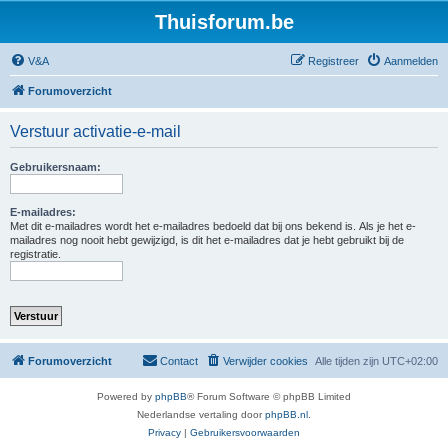
Thuisforum.be
V&A
Registreer
Aanmelden
Forumoverzicht
Verstuur activatie-e-mail
Gebruikersnaam:
E-mailadres:
Met dit e-mailadres wordt het e-mailadres bedoeld dat bij ons bekend is. Als je het e-
mailadres nog nooit hebt gewijzigd, is dit het e-mailadres dat je hebt gebruikt bij de
registratie.
Forumoverzicht
Contact
Verwijder cookies
Alle tijden zijn
UTC+02:00
Powered by
phpBB
® Forum Software © phpBB Limited
Nederlandse vertaling door
phpBB.nl
.
Privacy
|
Gebruikersvoorwaarden