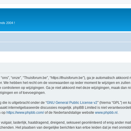
inds 2004 !
ons”, “onze”, “Thuisforum.be”, “https://thuisforum.be”), ga je automatisch akkoord
r. We hebben het recht om de voorwaarden op ieder moment te wijzigen en zullen o
e controleren op wijzigingen. Ga je niet akkoord met deze wijzigingen, maak dan nie
zigingen en of toevoegingen.
 die is uitgebracht onder de “
GNU General Public License v2
” (hierna “GPL”) en
akt internetgebaseerde discussies mogelijk. phpBB Limited is niet verantwoordelij
n op
https://www.phpbb.com/
of de Nederlandstalige website
www.phpbb.nl
.
vulgair, lasterlijk, haatdragend, dreigend, seksueel georiënteerd of enig ander mat
schenden. Het plaatsen van dergelijke berichten kan ertoe leiden dat je met onmid