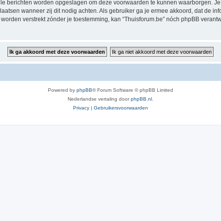
alle berichten worden opgeslagen om deze voorwaarden te kunnen waarborgen. Je g
rplaatsen wanneer zij dit nodig achten. Als gebruiker ga je ermee akkoord, dat de in
al worden verstrekt zónder je toestemming, kan “Thuisforum.be” nóch phpBB veran
Powered by
phpBB
® Forum Software © phpBB Limited
Nederlandse vertaling door
phpBB.nl
.
Privacy
|
Gebruikersvoorwaarden