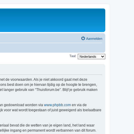
Aanmelden
Taal:
 met de voorwaarden. Als je niet akkoord gaat met deze
ns best doen om je hiervan tijdig op de hoogte te brengen,
t langer gebruik van “Thuisforum.be”. Blijf je gebruik maken
 kan gedownload worden via
www.phpbb.com
en via de
k voor wat wordt toegestaan of juist geweigerd als toelaatbare
eriaal bevat die de wetten van je eigen land, het land waar
dellijke ingang en permanent wordt verbannen van dit forum.