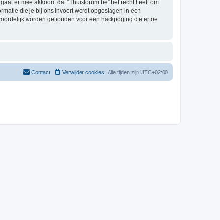
aat er mee akkoord dat “Thuisforum.be” het recht heeft om
formatie die je bij ons invoert wordt opgeslagen in een
twoordelijk worden gehouden voor een hackpoging die ertoe
Contact
Verwijder cookies
Alle tijden zijn
UTC+02:00