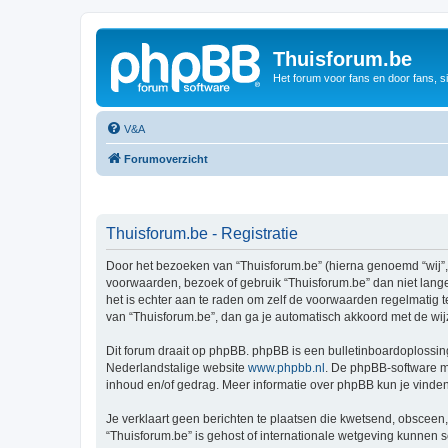
Thuisforum.be
Het forum voor fans en door fans, s
V&A
Forumoverzicht
Thuisforum.be - Registratie
Door het bezoeken van “Thuisforum.be” (hierna genoemd “wij”, “
voorwaarden, bezoek of gebruik “Thuisforum.be” dan niet lange
het is echter aan te raden om zelf de voorwaarden regelmatig t
van “Thuisforum.be”, dan ga je automatisch akkoord met de wij
Dit forum draait op phpBB. phpBB is een bulletinboardoplossing
Nederlandstalige website
www.phpbb.nl
. De phpBB-software ma
inhoud en/of gedrag. Meer informatie over phpBB kun je vinde
Je verklaart geen berichten te plaatsen die kwetsend, obsceen, 
“Thuisforum.be” is gehost of internationale wetgeving kunnen 