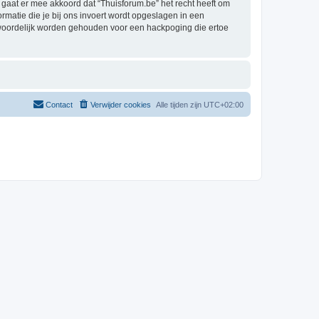
aat er mee akkoord dat “Thuisforum.be” het recht heeft om
formatie die je bij ons invoert wordt opgeslagen in een
twoordelijk worden gehouden voor een hackpoging die ertoe
Contact
Verwijder cookies
Alle tijden zijn
UTC+02:00