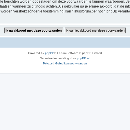
alle berichten worden opgeslagen om deze voorwaarden te kunnen waarborgen. Je g
rplaatsen wanneer zij dit nodig achten. Als gebruiker ga je ermee akkoord, dat de in
al worden verstrekt zónder je toestemming, kan “Thuisforum.be” nóch phpBB veran
Powered by
phpBB
® Forum Software © phpBB Limited
Nederlandse vertaling door
phpBB.nl
.
Privacy
|
Gebruikersvoorwaarden