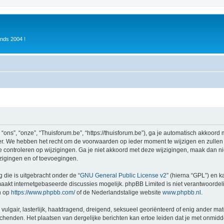
inds 2004 !
ons”, “onze”, “Thuisforum.be”, “https://thuisforum.be”), ga je automatisch akkoord
r. We hebben het recht om de voorwaarden op ieder moment te wijzigen en zullen o
e controleren op wijzigingen. Ga je niet akkoord met deze wijzigingen, maak dan nie
zigingen en of toevoegingen.
 die is uitgebracht onder de “
GNU General Public License v2
” (hierna “GPL”) en
akt internetgebaseerde discussies mogelijk. phpBB Limited is niet verantwoordelij
n op
https://www.phpbb.com/
of de Nederlandstalige website
www.phpbb.nl
.
vulgair, lasterlijk, haatdragend, dreigend, seksueel georiënteerd of enig ander mat
schenden. Het plaatsen van dergelijke berichten kan ertoe leiden dat je met onmid