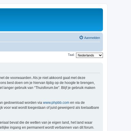
Aanmelden
Taal:
 met de voorwaarden. Als je niet akkoord gaat met deze
ns best doen om je hiervan tijdig op de hoogte te brengen,
t langer gebruik van “Thuisforum.be”. Blijf je gebruik maken
 kan gedownload worden via
www.phpbb.com
en via de
k voor wat wordt toegestaan of juist geweigerd als toelaatbare
eriaal bevat die de wetten van je eigen land, het land waar
dellijke ingang en permanent wordt verbannen van dit forum.