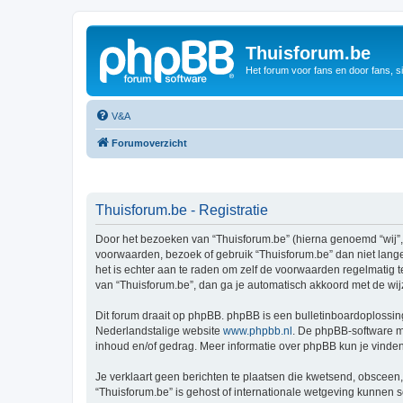
Thuisforum.be
Het forum voor fans en door fans, s
V&A
Forumoverzicht
Thuisforum.be - Registratie
Door het bezoeken van “Thuisforum.be” (hierna genoemd “wij”, “
voorwaarden, bezoek of gebruik “Thuisforum.be” dan niet lange
het is echter aan te raden om zelf de voorwaarden regelmatig t
van “Thuisforum.be”, dan ga je automatisch akkoord met de wij
Dit forum draait op phpBB. phpBB is een bulletinboardoplossing
Nederlandstalige website
www.phpbb.nl
. De phpBB-software ma
inhoud en/of gedrag. Meer informatie over phpBB kun je vinde
Je verklaart geen berichten te plaatsen die kwetsend, obsceen, 
“Thuisforum.be” is gehost of internationale wetgeving kunnen 