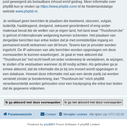
juist geweigerd als toelaatbare inhoud en/of gedrag. Meer informatie over
phpBB kun je vinden op
https://www.phpbb.com/
of de Nederlandstalige
website
www.phpbb.nl
.
Je verklaart geen berichten te plaatsen die kwetsend, obsceen, vulgair,
lasterlijk, haatdragend, dreigend, seksueel georiënteerd of enig ander
materiaal bevat die de wetten van je eigen land, het land waar “Thuisforum.be”
is gehost of internationale wetgeving kunnen schenden. Het plaatsen van
dergelijke berichten kan ertoe leiden dat je met onmiddellijke ingang en
permanent wordt verbannen van dit forum. Tevens kan je provider worden
ingelicht. De IP-adressen van alle berichten worden opgeslagen om deze
voorwaarden te kunnen waarborgen. Je gaat er mee akkoord dat
“Thuisforum.be” het recht heeft om ieder onderwerp te verwijderen, te wijzigen,
te sluiten of te verplaatsen wanneer zij dit nodig achten. Als gebruiker ga je
ermee akkoord, dat de informatie die je bij ons invoert wordt opgeslagen in
een database. Hoewel deze informatie niet aan een derde partij zal worden
verstrekt zónder je toestemming, kan “Thuisforum.be” nóch phpBB
verantwoordelijk worden gehouden voor een hackpoging die ertoe kan leiden
dat de gegevens vrijkomen.
Forumoverzicht
Contact
Verwijder cookies
Alle tijden zijn
UTC+02:00
Powered by
phpBB
® Forum Software © phpBB Limited