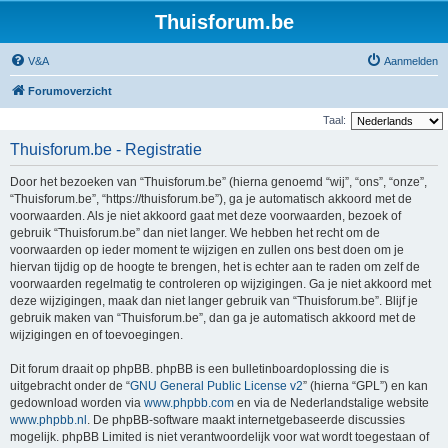
Thuisforum.be
V&A
Aanmelden
Forumoverzicht
Taal:
Thuisforum.be - Registratie
Door het bezoeken van “Thuisforum.be” (hierna genoemd “wij”, “ons”, “onze”,
“Thuisforum.be”, “https://thuisforum.be”), ga je automatisch akkoord met de
voorwaarden. Als je niet akkoord gaat met deze voorwaarden, bezoek of
gebruik “Thuisforum.be” dan niet langer. We hebben het recht om de
voorwaarden op ieder moment te wijzigen en zullen ons best doen om je
hiervan tijdig op de hoogte te brengen, het is echter aan te raden om zelf de
voorwaarden regelmatig te controleren op wijzigingen. Ga je niet akkoord met
deze wijzigingen, maak dan niet langer gebruik van “Thuisforum.be”. Blijf je
gebruik maken van “Thuisforum.be”, dan ga je automatisch akkoord met de
wijzigingen en of toevoegingen.
Dit forum draait op phpBB. phpBB is een bulletinboardoplossing die is
uitgebracht onder de “
GNU General Public License v2
” (hierna “GPL”) en kan
gedownload worden via
www.phpbb.com
en via de Nederlandstalige website
www.phpbb.nl
. De phpBB-software maakt internetgebaseerde discussies
mogelijk. phpBB Limited is niet verantwoordelijk voor wat wordt toegestaan of