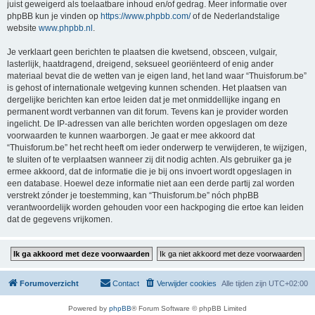
juist geweigerd als toelaatbare inhoud en/of gedrag. Meer informatie over
phpBB kun je vinden op
https://www.phpbb.com/
of de Nederlandstalige
website
www.phpbb.nl
.
Je verklaart geen berichten te plaatsen die kwetsend, obsceen, vulgair,
lasterlijk, haatdragend, dreigend, seksueel georiënteerd of enig ander
materiaal bevat die de wetten van je eigen land, het land waar “Thuisforum.be”
is gehost of internationale wetgeving kunnen schenden. Het plaatsen van
dergelijke berichten kan ertoe leiden dat je met onmiddellijke ingang en
permanent wordt verbannen van dit forum. Tevens kan je provider worden
ingelicht. De IP-adressen van alle berichten worden opgeslagen om deze
voorwaarden te kunnen waarborgen. Je gaat er mee akkoord dat
“Thuisforum.be” het recht heeft om ieder onderwerp te verwijderen, te wijzigen,
te sluiten of te verplaatsen wanneer zij dit nodig achten. Als gebruiker ga je
ermee akkoord, dat de informatie die je bij ons invoert wordt opgeslagen in
een database. Hoewel deze informatie niet aan een derde partij zal worden
verstrekt zónder je toestemming, kan “Thuisforum.be” nóch phpBB
verantwoordelijk worden gehouden voor een hackpoging die ertoe kan leiden
dat de gegevens vrijkomen.
Forumoverzicht
Contact
Verwijder cookies
Alle tijden zijn
UTC+02:00
Powered by
phpBB
® Forum Software © phpBB Limited