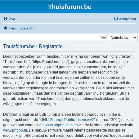
Thuisforum.be
V&A
Aanmelden
Forumoverzicht
Taal:
Thuisforum.be - Registratie
Door het bezoeken van “Thuisforum.be” (hierna genoemd “wij”, “ons”, “onze”,
“Thuisforum.be”, “https://thuisforum.be”), ga je automatisch akkoord met de
voorwaarden. Als je niet akkoord gaat met deze voorwaarden, bezoek of
gebruik “Thuisforum.be” dan niet langer. We hebben het recht om de
voorwaarden op ieder moment te wijzigen en zullen ons best doen om je
hiervan tijdig op de hoogte te brengen, het is echter aan te raden om zelf de
voorwaarden regelmatig te controleren op wijzigingen. Ga je niet akkoord met
deze wijzigingen, maak dan niet langer gebruik van “Thuisforum.be”. Blijf je
gebruik maken van “Thuisforum.be”, dan ga je automatisch akkoord met de
wijzigingen en of toevoegingen.
Dit forum draait op phpBB. phpBB is een bulletinboardoplossing die is
uitgebracht onder de “
GNU General Public License v2
” (hierna “GPL”) en kan
gedownload worden via
www.phpbb.com
en via de Nederlandstalige website
www.phpbb.nl
. De phpBB-software maakt internetgebaseerde discussies
mogelijk. phpBB Limited is niet verantwoordelijk voor wat wordt toegestaan of